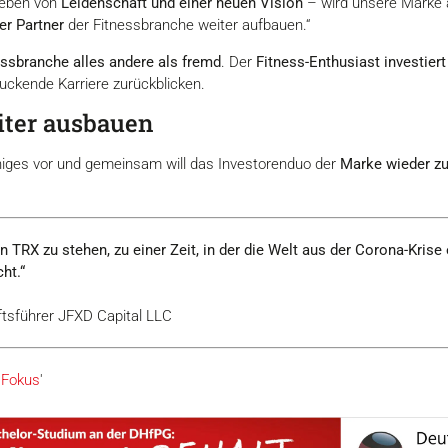
ieben von
Leidenschaft und einer neuen Vision
– wird unsere Marke au
er Partner
der Fitnessbranche weiter aufbauen.“
essbranche alles andere als fremd
. Der
Fitness-Enthusiast investiert
uckende Karriere zurückblicken.
iter ausbauen
niges vor und gemeinsam will das Investorenduo der
Marke wieder zu
on TRX zu stehen, zu einer Zeit, in der die Welt aus der Corona-Kri
ht.“
ftsführer JFXD Capital LLC
 Fokus
'