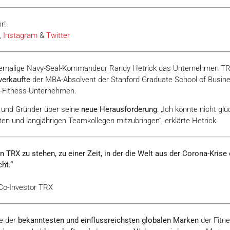
r!
,
Instagram
&
Twitter
 ehemalige Navy-Seal-Kommandeur Randy Hetrick das Unternehmen T
verkaufte
der MBA-Absolvent der Stanford Graduate School of Busin
r-Fitness-Unternehmen.
r und Gründer über seine
neue Herausforderung
: „Ich könnte nicht glü
ten und langjährigen Teamkollegen mitzubringen“, erklärte Hetrick.
on TRX zu stehen, zu einer Zeit, in der die Welt aus der Corona-Kri
ht.“
Co-Investor TRX
ne der
bekanntesten und einflussreichsten globalen Marken
der Fitn