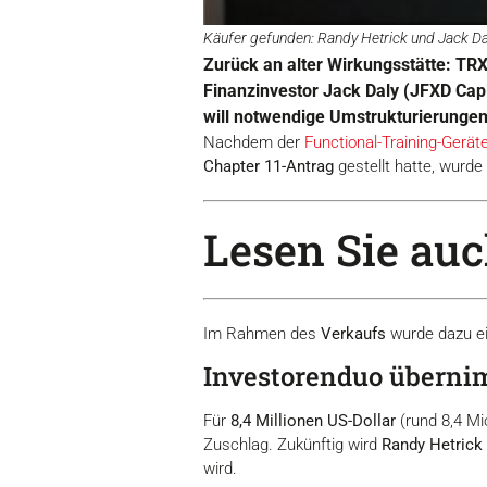
Käufer gefunden: Randy Hetrick und Jack Da
Zurück an alter Wirkungsstätte: TR
Finanzinvestor Jack Daly (JFXD Cap
will notwendige Umstrukturierunge
Nachdem der
Functional-Training-Gerät
Chapter 11-Antrag
gestellt hatte, wurd
Lesen Sie auch
Im Rahmen des
Verkaufs
wurde dazu ei
Investorenduo übern
Für
8,4 Millionen US-Dollar
(rund 8,4 Mi
Zuschlag. Zukünftig wird
Randy Hetrick
wird.