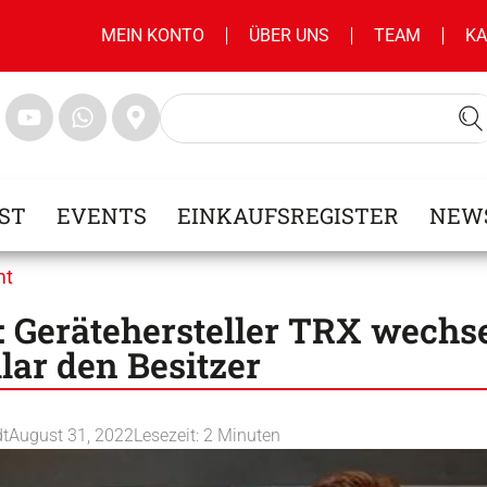
MEIN KONTO
ÜBER UNS
TEAM
KA
ST
EVENTS
EINKAUFSREGISTER
NEW
mt
 Gerätehersteller TRX wechsel
lar den Besitzer
dt
August 31, 2022
Lesezeit:
2
Minuten