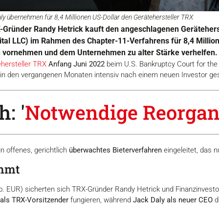
ly übernehmen für 8,4 Millionen US-Dollar den Gerätehersteller TRX
X-Gründer Randy Hetrick kauft den angeschlagenen Geräteher
ital LLC) im Rahmen des Chapter-11-Verfahrens für 8,4 Millio
n vornehmen und dem Unternehmen zu alter Stärke verhelfen.
ehersteller TRX
Anfang Juni 2022
beim U.S. Bankruptcy Court for the C
e in den vergangenen Monaten intensiv nach einem neuen Investor ge
: '
Notwendige Reorgan
n offenes, gerichtlich
überwachtes Bieterverfahren
eingeleitet, das 
immt
o. EUR) sicherten sich TRX-Gründer Randy Hetrick und Finanzinvesto
 als TRX-Vorsitzender
fungieren, während
Jack Daly als neuer CEO
d