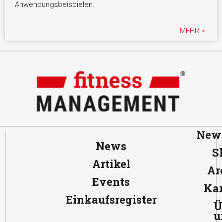
Anwendungsbeispielen.
MEHR >
News
News
S
Artikel
Ar
Events
Kar
Einkaufsregister
Ü
u