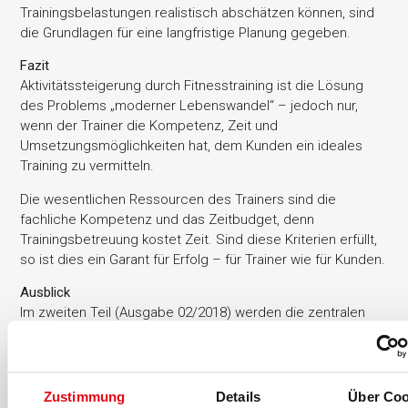
Trainingsbelastungen realistisch abschätzen können, sind
die Grundlagen für eine langfristige Planung gegeben.
Fazit
Aktivitätssteigerung durch Fitnesstraining ist die Lösung
des Problems „moderner Lebenswandel“ – jedoch nur,
wenn der Trainer die Kompetenz, Zeit und
Umsetzungsmöglichkeiten hat, dem Kunden ein ideales
Training zu vermitteln.
Die wesentlichen Ressourcen des Trainers sind die
fachliche Kompetenz und das Zeitbudget, denn
Trainingsbetreuung kostet Zeit. Sind diese Kriterien erfüllt,
so ist dies ein Garant für Erfolg – für Trainer wie für Kunden.
Ausblick
Im zweiten Teil (Ausgabe 02/2018) werden die zentralen
Trainerkompetenzen behandelt, der dritte Teil (Ausgabe
03/2018) zeigt Möglichkeiten einer
Trainingskonzeptionierung anhand eines Praxisbeispiels
auf.
Zustimmung
Details
Über Coo