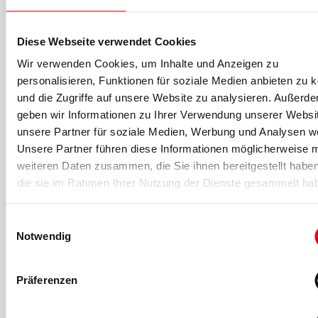
www.dhfpg-bsa.de
Prof. Dr. Daniel Kaptain
Diese Webseite verwendet Cookies
Prof. Dr. Daniel Kaptain ist u. a.
Wir verwenden Cookies, um Inhalte und Anzeigen zu
Dozent an der DHfPG und der BSA-
personalisieren, Funktionen für soziale Medien anbieten zu 
Akademie. Von 2010 bis 2013
und die Zugriffe auf unsere Website zu analysieren. Außerd
promovierte er im Fachbereich
geben wir Informationen zu Ihrer Verwendung unserer Websi
Sportwissenschaften. Darüber
unsere Partner für soziale Medien, Werbung und Analysen we
hinaus ist er Experte für Konditions-
und Athletiktraining sowie
Unsere Partner führen diese Informationen möglicherweise m
ausgebildeter Trainingstherapeut.
weiteren Daten zusammen, die Sie ihnen bereitgestellt habe
die sie im Rahmen Ihrer Nutzung der Dienste gesammelt ha
Für eine Literaturliste kontaktieren
Sie bitte
marketing@dhfpg-bsa.de
Einwilligungsauswahl
Notwendig
-Anzeige-
Präferenzen