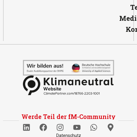
T
Medi
Ko
Werde Teil der fM-Community
Datenschutz