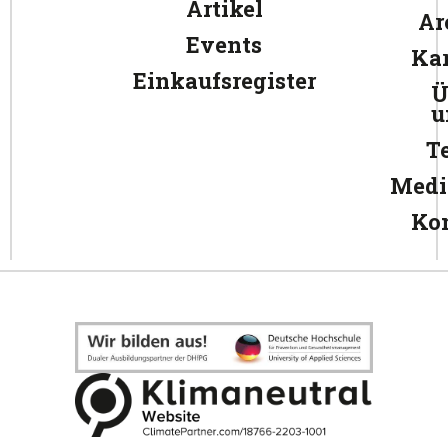
Artikel
Ar
Events
Kar
Einkaufsregister
Ü
u
T
Medi
Ko