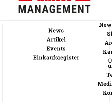
News
News
S
Artikel
Ar
Events
Kar
Einkaufsregister
Ü
u
T
Medi
Ko