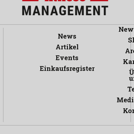
News
News
S
Artikel
Ar
Events
Kar
Einkaufsregister
Ü
u
T
Medi
Ko