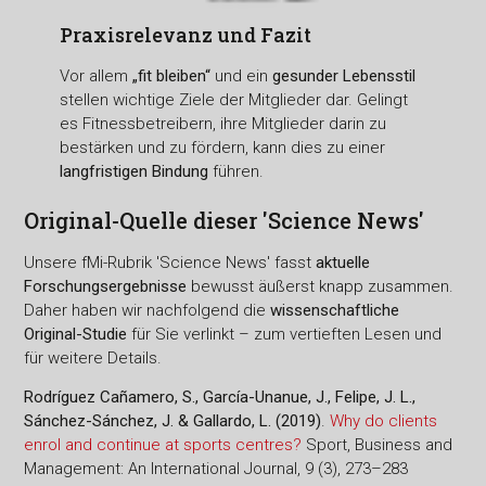
Praxisrelevanz und Fazit
Vor allem
„fit bleiben“
und ein
gesunder Lebensstil
stellen wichtige Ziele der Mitglieder dar. Gelingt
es Fitnessbetreibern, ihre Mitglieder darin zu
bestärken und zu fördern, kann dies zu einer
langfristigen Bindung
führen.
Original-Quelle dieser 'Science News'
Unsere fMi-Rubrik 'Science News' fasst
aktuelle
Forschungsergebnisse
bewusst äußerst knapp zusammen.
Daher haben wir nachfolgend die
wissenschaftliche
Original-Studie
für Sie verlinkt – zum vertieften Lesen und
für weitere Details.
Rodríguez Cañamero, S., García-Unanue, J., Felipe, J. L.,
Sánchez-Sánchez, J. & Gallardo, L. (2019)
.
Why do clients
enrol and continue at sports centres?
Sport, Business and
Management: An International Journal, 9 (3), 273–283