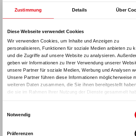
-Anzeige-
Zustimmung
Details
Über Coo
Diese Webseite verwendet Cookies
Wir verwenden Cookies, um Inhalte und Anzeigen zu
Für fitness MANAGEMENT berichtet
personalisieren, Funktionen für soziale Medien anbieten zu 
und die Zugriffe auf unsere Website zu analysieren. Außerd
geben wir Informationen zu Ihrer Verwendung unserer Websi
unsere Partner für soziale Medien, Werbung und Analysen we
Unsere Partner führen diese Informationen möglicherweise m
weiteren Daten zusammen, die Sie ihnen bereitgestellt habe
die sie im Rahmen Ihrer Nutzung der Dienste gesammelt ha
Einwilligungsauswahl
Florian Schmidt
Notwendig
Florian Schmidt
ist seit 2017 Teil des fM Online- & Print-
Redaktionsteams und leitet die Wissenschaftsredaktion: Nach
seinem Hotelmanagement-Studium an der
Hotelfachschule
Präferenzen