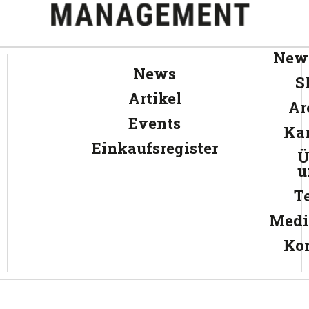
News
News
S
Artikel
Ar
Events
Kar
Einkaufsregister
Ü
u
T
Medi
Ko