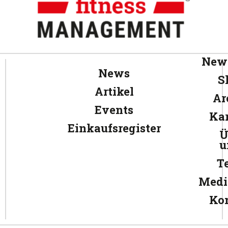
News
News
S
Artikel
Ar
Events
Kar
Einkaufsregister
Ü
u
T
Medi
Ko