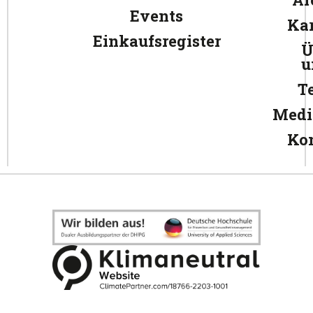
Events
Kar
Einkaufsregister
Ü
u
T
Medi
Ko