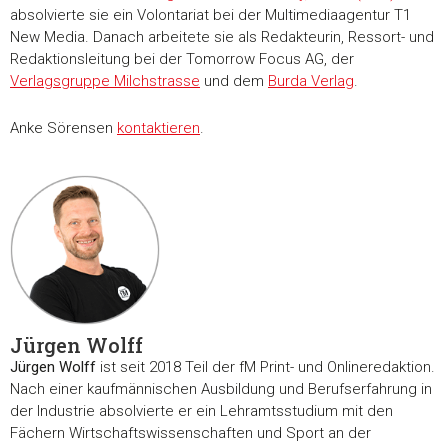
Einwilligungsauswahl
absolvierte sie ein Volontariat bei der Multimediaagentur T1
Notwendig
New Media. Danach arbeitete sie als Redakteurin, Ressort- und
Redaktionsleitung bei der Tomorrow Focus AG, der
Verlagsgruppe Milchstrasse
und dem
Burda Verlag
.
Präferenzen
Anke Sörensen
kontaktieren
.
Statistiken
Marketing
Alle akzeptieren
Jürgen Wolff
Jürgen Wolff
ist seit 2018 Teil der fM Print- und Onlineredaktion.
Auswahl erlauben
Nach einer kaufmännischen Ausbildung und Berufserfahrung in
der Industrie absolvierte er ein Lehramtsstudium mit den
Fächern Wirtschaftswissenschaften und Sport an der
Alle ablehnen