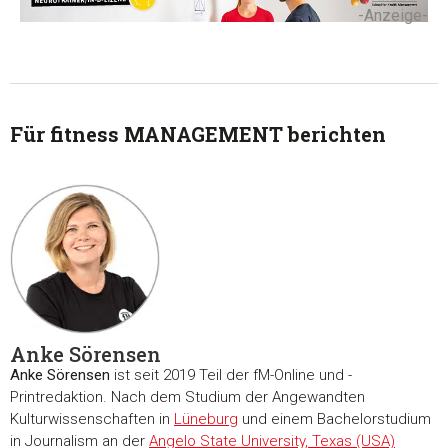
-Anzeige-
Für fitness MANAGEMENT berichten
Zustimmung
Details
Über Coo
Diese Webseite verwendet Cookies
Wir verwenden Cookies, um Inhalte und Anzeigen zu
personalisieren, Funktionen für soziale Medien anbieten zu 
und die Zugriffe auf unsere Website zu analysieren. Außerd
geben wir Informationen zu Ihrer Verwendung unserer Websi
unsere Partner für soziale Medien, Werbung und Analysen we
Anke Sörensen
Unsere Partner führen diese Informationen möglicherweise m
Anke Sörensen
ist seit 2019 Teil der fM-Online und -
weiteren Daten zusammen, die Sie ihnen bereitgestellt habe
Printredaktion. Nach dem Studium der Angewandten
die sie im Rahmen Ihrer Nutzung der Dienste gesammelt ha
Kulturwissenschaften in
Lüneburg
und einem Bachelorstudium
in Journalism an der
Angelo State University, Texas (USA)