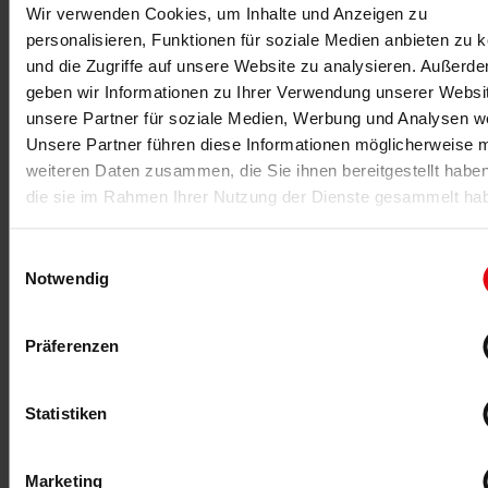
Wir verwenden Cookies, um Inhalte und Anzeigen zu
EuropeActive sucht einen neuen CEO. Nach dem
personalisieren, Funktionen für soziale Medien anbieten zu 
Rücktritt von Andreas Paulsen zu Ende 2023 hat der
europäische Branchenverband den Nachfolgeprozess
und die Zugriffe auf unsere Website zu analysieren. Außerd
angestoßen.
geben wir Informationen zu Ihrer Verwendung unserer Websi
unsere Partner für soziale Medien, Werbung und Analysen we
MEHR >
Unsere Partner führen diese Informationen möglicherweise m
weiteren Daten zusammen, die Sie ihnen bereitgestellt habe
die sie im Rahmen Ihrer Nutzung der Dienste gesammelt ha
Einwilligungsauswahl
Notwendig
Präferenzen
15.05.2023
Statistiken
FitTech Summit VIII
Fitness und Health gemeinsam erleben: Beim achten
Marketing