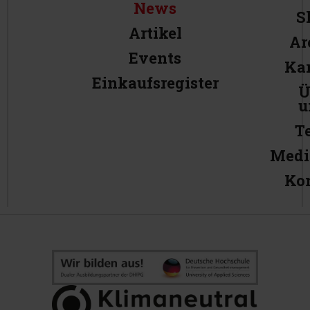
News
S
Artikel
Ar
Events
Kar
Einkaufsregister
Ü
u
T
Medi
Ko