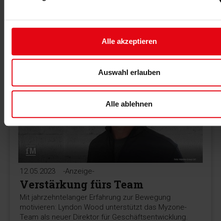
FitTech Summit am 22. Juni 2023 bei München lernen
und netzwerken. Wir haben einen zehn Prozent
Rabattcode für Sie.
Alle akzeptieren
MEHR >
Auswahl erlauben
Alle ablehnen
12.05.2023
-Anzeige-
Verstärkung fürs Team
Mit jahrzehntelanger Erfahrung zur Bewegung
motivieren: Lyndon Wood unterstützt das Myzone-
Team als neuer Direktor für Geschäftsentwicklung.