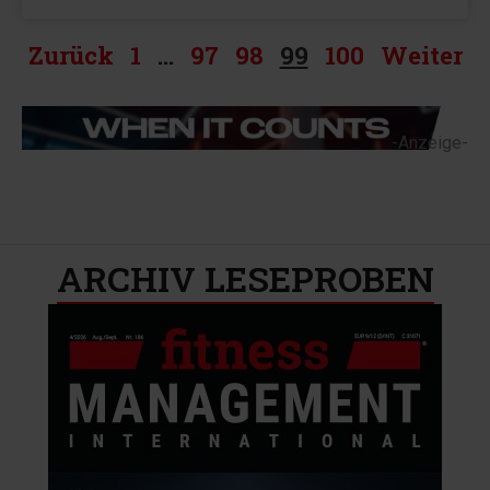
Zurück
1
…
97
98
99
100
Weiter
-Anzeige-
ARCHIV LESEPROBEN​