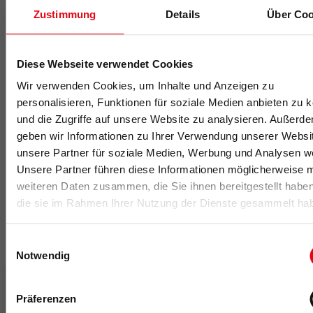
Zustimmung
Details
Über Coo
Die fM Redaktion
Die fM Redaktion
berichtet seit 1995 über Entwicklungen in der
Fitness- und Gesundheitsbranche. Mit Fachwissen,
Diese Webseite verwendet Cookies
Marktanalysen und aktuellen Trends versorgt sie ihre
Wir verwenden Cookies, um Inhalte und Anzeigen zu
Leserschaft über Print- und Online-Kanäle mit relevanten
personalisieren, Funktionen für soziale Medien anbieten zu 
Branchen-News.
und die Zugriffe auf unsere Website zu analysieren. Außerd
Die fM Redaktion
kannst du hier kontaktieren
.
geben wir Informationen zu Ihrer Verwendung unserer Websi
unsere Partner für soziale Medien, Werbung und Analysen we
Unsere Partner führen diese Informationen möglicherweise m
weiteren Daten zusammen, die Sie ihnen bereitgestellt habe
die sie im Rahmen Ihrer Nutzung der Dienste gesammelt ha
Das könnte dich auch interessieren
Einwilligungsauswahl
Notwendig
Präferenzen