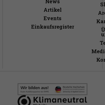
News
S
Artikel
Ar
Events
Kar
Einkaufsregister
Ü
u
T
Medi
Ko