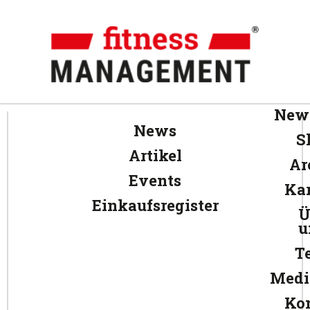
News
News
S
Artikel
Ar
Events
Kar
Einkaufsregister
Ü
u
T
Medi
Ko