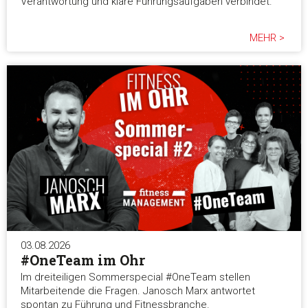
Präferenzen
Verantwortung und klare Führungsaufgaben verbindet.
MEHR >
Statistiken
Marketing
Alle akzeptieren
Auswahl erlauben
Alle ablehnen
03.08.2026
#OneTeam im Ohr
Im dreiteiligen Sommerspecial #OneTeam stellen
Mitarbeitende die Fragen. Janosch Marx antwortet
spontan zu Führung und Fitnessbranche.