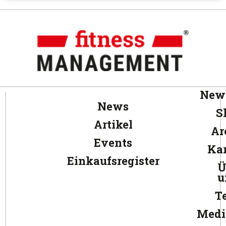
News
News
S
Artikel
Ar
Events
Kar
Einkaufsregister
Ü
u
T
Medi