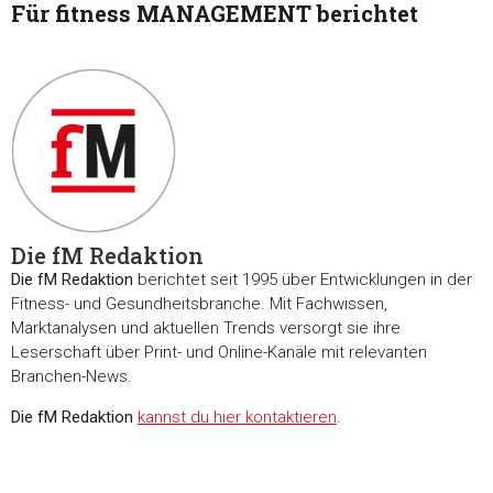
Für fitness MANAGEMENT berichtet
Diese Webseite verwendet Cookies
Wir verwenden Cookies, um Inhalte und Anzeigen zu
personalisieren, Funktionen für soziale Medien anbieten zu 
und die Zugriffe auf unsere Website zu analysieren. Außerd
geben wir Informationen zu Ihrer Verwendung unserer Websi
unsere Partner für soziale Medien, Werbung und Analysen we
Unsere Partner führen diese Informationen möglicherweise m
weiteren Daten zusammen, die Sie ihnen bereitgestellt habe
die sie im Rahmen Ihrer Nutzung der Dienste gesammelt ha
Die fM Redaktion
Die fM Redaktion
berichtet seit 1995 über Entwicklungen in der
Fitness- und Gesundheitsbranche. Mit Fachwissen,
Einwilligungsauswahl
Marktanalysen und aktuellen Trends versorgt sie ihre
Notwendig
Leserschaft über Print- und Online-Kanäle mit relevanten
Branchen-News.
Präferenzen
Die fM Redaktion
kannst du hier kontaktieren
.
Statistiken