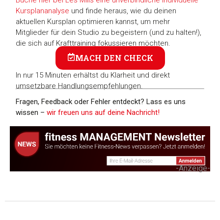
Buche hier bei Les Mills eine unverbindliche individuelle
Kursplananalyse
und finde heraus, wie du deinen
aktuellen Kursplan optimieren kannst, um mehr
Mitglieder für dein Studio zu begeistern (und zu halten!),
die sich auf Krafttraining fokussieren möchten.
MACH DEN CHECK
In nur 15 Minuten erhältst du Klarheit und direkt
umsetzbare Handlungsempfehlungen.
Fragen, Feedback oder Fehler entdeckt? Lass es uns
wissen –
wir freuen uns auf deine Nachricht!
-Anzeige-
Zustimmung
Details
Über Coo