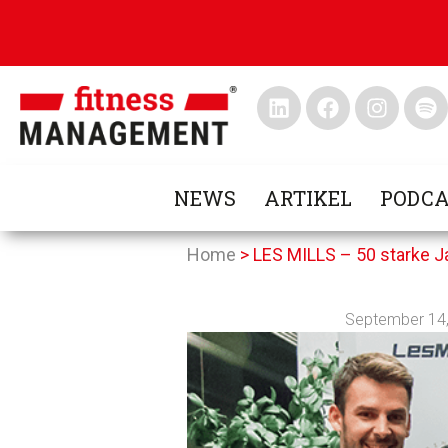
NEWS
ARTIKEL
PODCA
Home
>
LES MILLS – 50 starke J
September 14