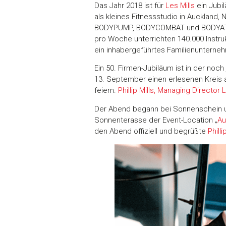
Das Jahr 2018 ist für
Les Mills
ein Jubi
als kleines Fitnessstudio in Auckland
BODYPUMP, BODYCOMBAT und BODYATTACK
pro Woche unterrichten 140.000 Instru
ein inhabergeführtes Familienunterneh
Ein 50. Firmen-Jubiläum ist in der no
13. September einen erlesenen Kreis 
feiern.
Phillip Mills, Managing Director L
Der Abend begann bei Sonnenschein 
Sonnenterasse der Event-Location „
Au
den Abend offiziell und begrüßte
Philli