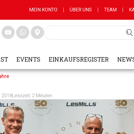
MEIN KONTO
ÜBER UNS
TEAM
K
ST
EVENTS
EINKAUFSREGISTER
NEWS
ahre
, 2018
Lesezeit:
2
Minuten