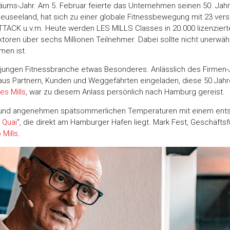
läums-Jahr. Am 5. Februar feierte das Unternehmen seinen 50. Ja
, Neuseeland, hat sich zu einer globale Fitnessbewegung mit 23 v
 u.v.m. Heute werden LES MILLS Classes in 20.000 lizenzierte
ktoren über sechs Millionen Teilnehmer. Dabei sollte nicht unerwäh
men ist.
ch jungen Fitnessbranche etwas Besonderes. Anlässlich des Firmen
aus Partnern, Kunden und Weggefährten eingeladen, diese 50 Ja
es Mills
, war zu diesem Anlass persönlich nach Hamburg gereist.
und angenehmen spätsommerlichen Temperaturen mit einem entsp
 Quai
“, die direkt am Hamburger Hafen liegt. Mark Fest, Geschäfts
p Mills
.