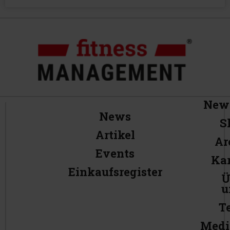
News
News
S
Artikel
Ar
Events
Kar
Einkaufsregister
Ü
u
T
Medi