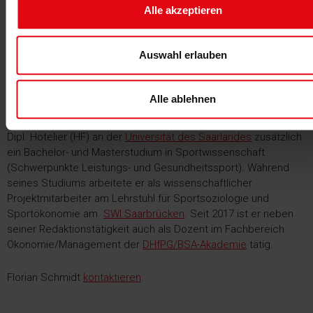
Alle akzeptieren
Florian Schmidt
Auswahl erlauben
Florian Schmidt
ist seit 2017 Teil des fM Online- & Print-
Redaktionsteams und leitet die Wissenschaftsredaktion: Nach
seinem Hotelmanagement-Studium an der
Hotelfachschule
Alle ablehnen
Zürich
und mehreren Jahren Führungserfahrung in der
internationalen Sport- und Wellnesshotellerie absolvierte der
Dipl. Hotelier (HF) an der
Universität des Saarlandes
zusätzlich
ein Bachelor- und Masterstudium in Sportwissenschaft
(Schwerpunkte Leistungs- und Gesundheitssport). Während
seines Studiums arbeitete er als wissenschaftlicher
Projektmitarbeiter am Lehrstuhl für Sportsoziologie und
Sportökonomie am
SWI Saarbrücken
. Seit 2017 ist er neben
seiner Redaktionstätigkeit auch als Dozent im Fachbereich
Ökonomie/Management der
DHfPG/BSA-Akademie
tätig.
Florian Schmidt
kontaktieren
.