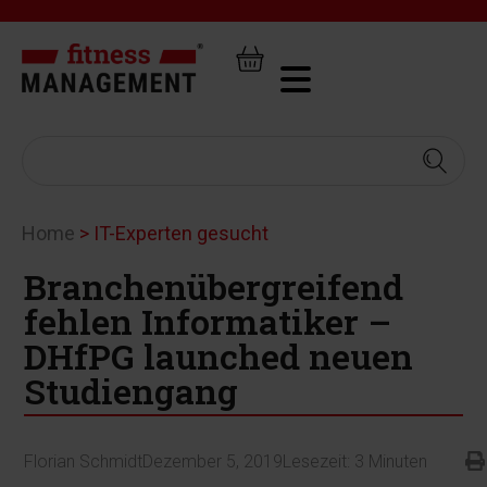
Home
>
IT-Experten gesucht
Branchenübergreifend
fehlen Informatiker –
DHfPG launched neuen
Studiengang
Florian Schmidt
Dezember 5, 2019
Lesezeit:
3
Minuten