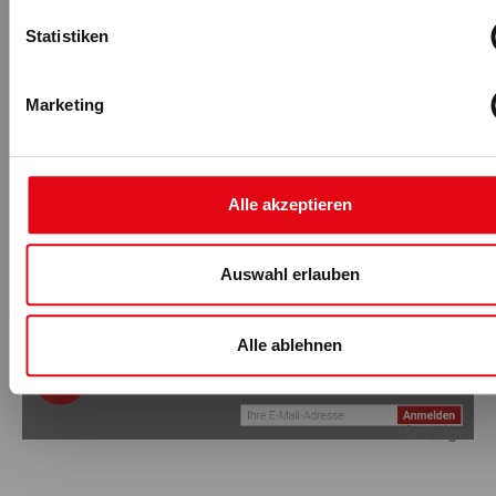
körperlicher Aktivität für Menschen mit Behinderungen –
Statistiken
wurde besonders gut aufgenommen.
Wichtig ist, dass der
#BEACTIVE DAY
mehr als nur eine
eintägige Veranstaltung ist – er ist eine ganzjährige
Marketing
Bewegung. Die Länder beteiligten sich mit
verschiedenen Initiativen, darunter Social-Media-Serien,
Schulaktivitäten, Podiumsdiskussionen und Webinare,
was den breiten und anpassungsfähigen Charakter der
Alle akzeptieren
Kampagne widerspiegelt. Der
#BEACTIVE DAY
2024 hat
gezeigt, wie wichtig lokales Engagement,
sektorübergreifende Zusammenarbeit und gemeinsame
Auswahl erlauben
europäische Werte sind, um körperliche Aktivität für alle
zugänglich zu machen.
Alle ablehnen
-Anzeige-