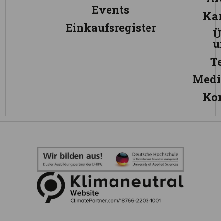
Events
Kar
Einkaufsregister
Ü
u
T
Medi
Ko