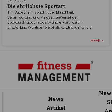
26.06.2026
Die ehrlichste Sportart
Tim Budesheim spricht über Ehrlichkeit,
Verantwortung und Mindset, bewertet den
Bodybuildingboom positiv und erklärt, warum
Entwicklung wichtiger bleibt als kurzfristiger Erfolg.
MEHR >
News
News
S
Artikel
Ar