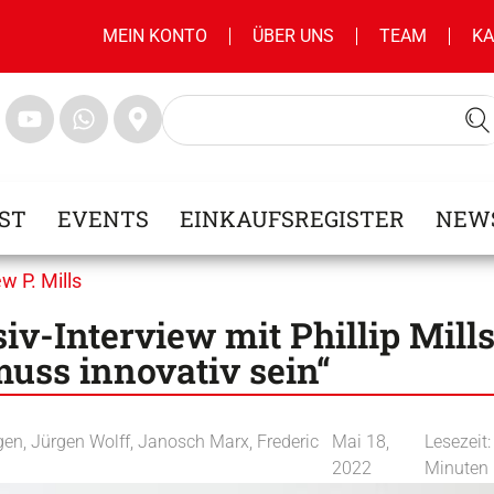
MEIN KONTO
ÜBER UNS
TEAM
KA
ST
EVENTS
EINKAUFSREGISTER
NEW
w P. Mills
v-Interview mit Phillip Mills
uss innovativ sein“
gen
,
Jürgen Wolff
,
Janosch Marx
,
Frederic
Mai 18,
Lesezeit:
2022
Minuten