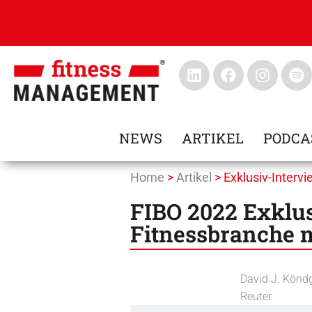
NEWS
ARTIKEL
PODCA
Home
>
Artikel
>
Exklusiv-Intervie
FIBO 2022 Exklusi
Fitnessbranche m
David J. Könd
Reuter