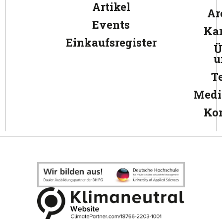
Artikel
Ar
Events
Kar
Einkaufsregister
Ü
u
T
Medi
Ko