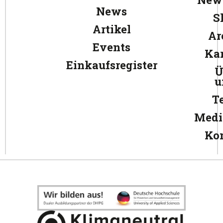
News
S
Artikel
Ar
Events
Kar
Einkaufsregister
Ü
u
T
Medi
Ko