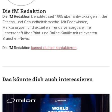
Die fM Redaktion
Die fM Redaktion
berichtet seit 1995 über Entwicklungen in der
Fitness- und Gesundheitsbranche. Mit Fachwissen,
Marktanalysen und aktuellen Trends versorgt sie ihre
Leserschaft über Print- und Online-Kanäle mit relevanten
Branchen-News.
Die fM Redaktion
kannst du hier kontaktieren
.
Zustimmung
Details
Über Coo
Diese Webseite verwendet Cookies
Das könnte dich auch interessieren
Wir verwenden Cookies, um Inhalte und Anzeigen zu
personalisieren, Funktionen für soziale Medien anbieten zu 
und die Zugriffe auf unsere Website zu analysieren. Außerd
geben wir Informationen zu Ihrer Verwendung unserer Websi
unsere Partner für soziale Medien, Werbung und Analysen we
Unsere Partner führen diese Informationen möglicherweise m