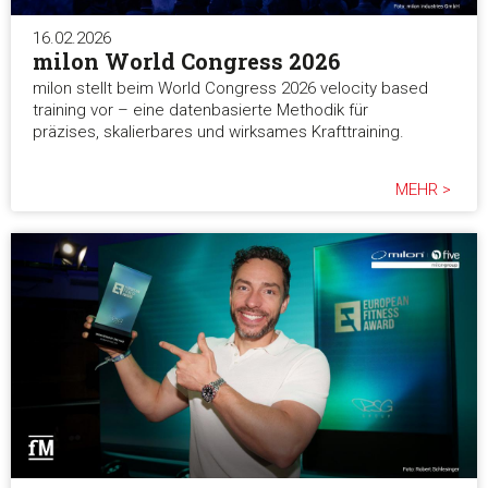
die sie im Rahmen Ihrer Nutzung der Dienste gesammelt ha
16.02.2026
milon World Congress 2026
Einwilligungsauswahl
Notwendig
milon stellt beim World Congress 2026 velocity based
training vor – eine datenbasierte Methodik für
präzises, skalierbares und wirksames Krafttraining.
Präferenzen
MEHR >
Statistiken
Marketing
Alle akzeptieren
Auswahl erlauben