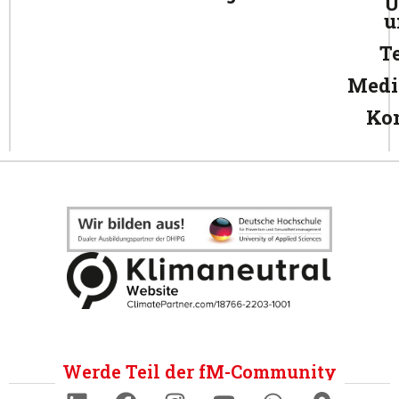
Ü
u
T
Medi
Ko
Werde Teil der fM-Community