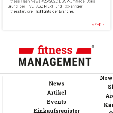
Fitness Flash News #26/2025: DSSV-Umfrage, Boris
Grundl bei 'FIVE FASZINIERT' und 100-jähriger
Fitnessfan, drei Highlights der Branche.
MEHR >
News
News
S
Artikel
Ar
Events
Kar
Einkaufsregister