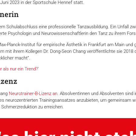
 Juni 2023 in der Sportschule Hennef statt.
tnerin
rem Schulabschluss eine professionelle Tanzausbildung. Ein Unfall zwa
erte Psychologin und Neurowissenschaftlerin den Tanz zu ihrem Fo
x-Planck-Institut für empirische Ästhetik in Frankfurt am Main und 
mit ihrem Kollegen Dr. Dong-Seon Chang veröffentlichte sie 2018 d
klicher macht”.
 als nur ein Trend?
'
izenz
rgang
Neurotrainer-B-Lizenz an
. Absolventinnen und Absolventen sind i
nes neurozentrierten Trainingsansatzes anzubieten, um gemeinsam wic
er Schmerzreduktion zu erreichen.