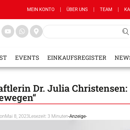
MEIN KONTO
ÜBER UNS
TEAM
KA
ST
EVENTS
EINKAUFSREGISTER
NEW
tlerin Dr. Julia Christensen:
 bewegen“
ion
Mai 8, 2023
Lesezeit:
3
Minuten
-Anzeige-