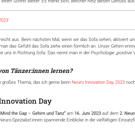
einen Schritt weiter: Es merkt sich, welcher Reiz diesen Genuss aus
2023
'
reicht aus. Beim nächsten Mal, wenn wir das Sofa sehen, aktiviert un
an das Gefühl das Sofa ziehe einen förmlich an. Unser Gehirn erinne
 uns in Richtung Sofa. Das nennt man in der Psychologie „positive V
on Tänzer:innen lernen?
in großes Thema, das ich gerne beim
Neuro Innovation Day 2023
nochm
 Innovation Day
„Mind the Gap – Gehirn und Tanz“
am
16. Juni 2023
auf dem
2. Neur
ro-Spezialist:innen spannende Einblicke in die vielfältigen Einsatzf