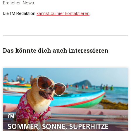
Branchen-News.
Unsere Partner führen diese Informationen möglicherweise m
weiteren Daten zusammen, die Sie ihnen bereitgestellt habe
Die fM Redaktion
kannst du hier kontaktieren
.
die sie im Rahmen Ihrer Nutzung der Dienste gesammelt ha
Einwilligungsauswahl
Notwendig
Das könnte dich auch interessieren
Präferenzen
Statistiken
Marketing
Alle akzeptieren