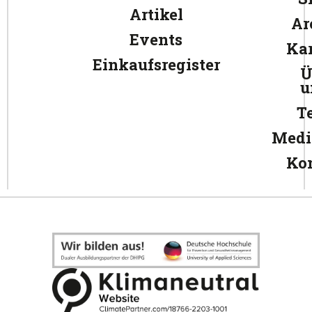
Artikel
Ar
Events
Kar
Einkaufsregister
Ü
u
T
Medi
Ko