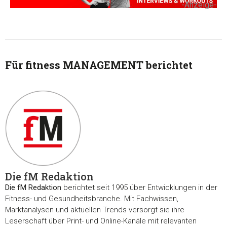
-Anzeige-
Für fitness MANAGEMENT berichtet
Zustimmung
Details
Über Coo
Diese Webseite verwendet Cookies
Die fM Redaktion
Wir verwenden Cookies, um Inhalte und Anzeigen zu
personalisieren, Funktionen für soziale Medien anbieten zu 
Die fM Redaktion
berichtet seit 1995 über Entwicklungen in der
Fitness- und Gesundheitsbranche. Mit Fachwissen,
und die Zugriffe auf unsere Website zu analysieren. Außerd
Marktanalysen und aktuellen Trends versorgt sie ihre
geben wir Informationen zu Ihrer Verwendung unserer Websi
Leserschaft über Print- und Online-Kanäle mit relevanten
unsere Partner für soziale Medien, Werbung und Analysen we