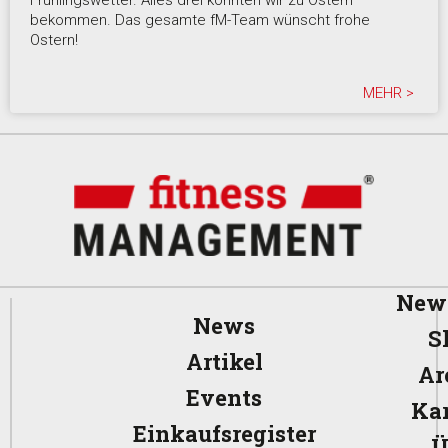
bekommen. Das gesamte fM-Team wünscht frohe
Ostern!
MEHR >
News
News
S
Artikel
Ar
Events
Kar
Einkaufsregister
Ü