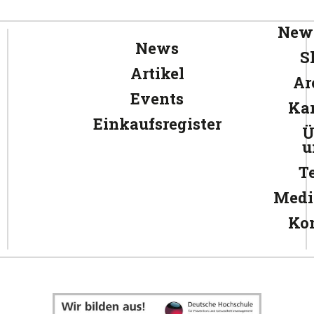
News
News
S
Artikel
Ar
Events
Kar
Einkaufsregister
Ü
u
T
Medi
Ko