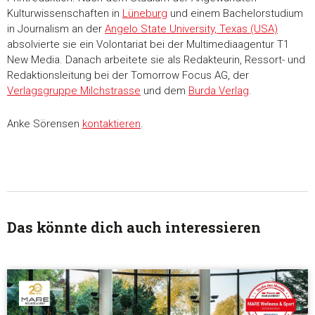
Einwilligungsauswahl
Kulturwissenschaften in
Lüneburg
und einem Bachelorstudium
Notwendig
in Journalism an der
Angelo State University, Texas (USA)
absolvierte sie ein Volontariat bei der Multimediaagentur T1
New Media. Danach arbeitete sie als Redakteurin, Ressort- und
Präferenzen
Redaktionsleitung bei der Tomorrow Focus AG, der
Verlagsgruppe Milchstrasse
und dem
Burda Verlag
.
Statistiken
Anke Sörensen
kontaktieren
.
Marketing
Alle akzeptieren
Das könnte dich auch interessieren
Auswahl erlauben
Alle ablehnen