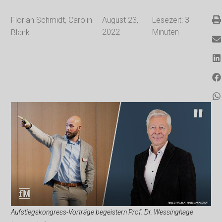
Florian Schmidt
,
Carolin
August 23,
Lesezeit:
3
2022
Minuten
Blank
Aufstiegskongress-Vorträge begeistern Prof. Dr. Wessinghage