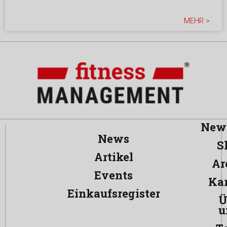
MEHR >
News
News
S
Artikel
Ar
Events
Kar
Einkaufsregister
Ü
u