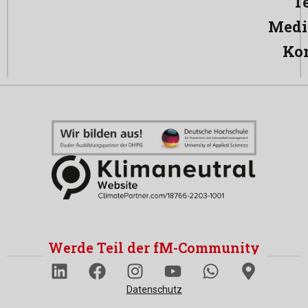
T
Medi
Ko
Werde Teil der fM-Community
Datenschutz