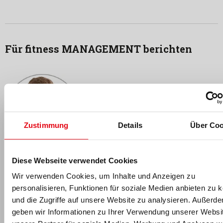
Für fitness MANAGEMENT berichten
Zustimmung
Details
Über Coo
Florian Schmidt
Diese Webseite verwendet Cookies
Florian Schmidt
ist seit 2017 Teil des fM Online- & Print-
Wir verwenden Cookies, um Inhalte und Anzeigen zu
Redaktionsteams und leitet die Wissenschaftsredaktion: Nach
personalisieren, Funktionen für soziale Medien anbieten zu 
seinem Hotelmanagement-Studium an der
Hotelfachschule
und die Zugriffe auf unsere Website zu analysieren. Außerd
Zürich
und mehreren Jahren Führungserfahrung in der
geben wir Informationen zu Ihrer Verwendung unserer Websi
internationalen Sport- und Wellnesshotellerie absolvierte der