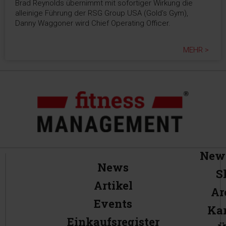
Brad Reynolds übernimmt mit sofortiger Wirkung die
alleinige Führung der RSG Group USA (Gold’s Gym),
Danny Waggoner wird Chief Operating Officer.
MEHR >
News
News
S
Artikel
Ar
Events
Kar
Einkaufsregister