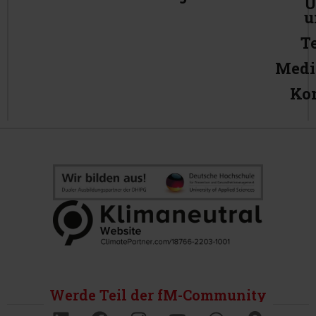
Ü
u
T
Medi
Ko
Werde Teil der fM-Community