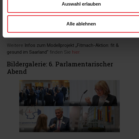
Auswahl erlauben
Der 6. Parlamentarische Abend in Berlin kann eine
Initialzündung
sein, um ein
gesamtdeutsches Modellprojekt
zu starten, das den Menschen nachhaltig dabei hilft,
Alle ablehnen
regelmäßiges Fitnesstraining
zu betreiben und so ihre
Gesundheit aktiv zu verbessern
.
Weitere
Infos zum Modellprojekt „Fitmach-Aktion: fit &
gesund im Saarland“
finden Sie
hier
.
Bildergalerie: 6. Parlamentarischer
Abend