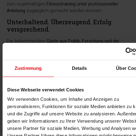
zum regelmäßigen
Fitnesstraining unter professioneller
Anleitung
zugänglich gemacht werden können.
Unterhaltend. Überzeugend. Erfolg
versprechend.
Die teilnehmenden
Gäste aus Politik, Forschung und der
Fitness- und Gesundheitsbranche
zeigten sich vom
Programm, den Redner:innen und dem Modellprojekt
„Fitmach-Aktion“ beeindruckt.
Zustimmung
Details
Über Coo
Diese Webseite verwendet Cookies
Wir verwenden Cookies, um Inhalte und Anzeigen zu
personalisieren, Funktionen für soziale Medien anbieten zu 
und die Zugriffe auf unsere Website zu analysieren. Außerd
geben wir Informationen zu Ihrer Verwendung unserer Websi
unsere Partner für soziale Medien, Werbung und Analysen we
Prof. Dr. Rüdiger Reer, Professor am Institut für
Unsere Partner führen diese Informationen möglicherweise m