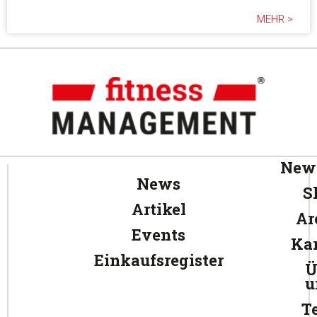
MEHR >
News
News
S
Artikel
Ar
Events
Kar
Einkaufsregister
Ü
u
T