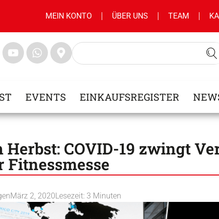
MEIN KONTO
ÜBER UNS
TEAM
KA
ST
EVENTS
EINKAUFSREGISTER
NEW
m Herbst: COVID-19 zwingt Ver
r Fitnessmesse
gen
März 2, 2020
Lesezeit:
3
Minuten