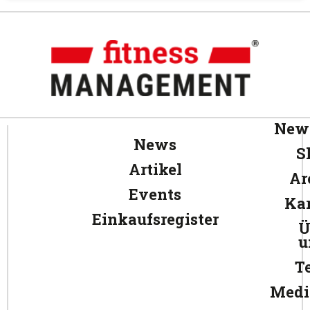
News
News
S
Artikel
Ar
Events
Kar
Einkaufsregister
Ü
u
T
Medi