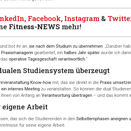
inkedIn
,
Facebook
,
Instagram
&
Twitte
ine
Fitness-
NEWS
mehr!
und bot ihr an,
sie nach dem Studium zu übernehmen
. „Darüber hab
s Praxismanagerin
gearbeitet, ein
halbes Jahr später
wurde ich dann
r das
operative Tagesgeschäft verantwortlich
.“
dualen Studiensystem überzeugt
ehrveranstaltung Know-how
mit, das sie direkt in die
Praxis umsetze
ein internes Meeting
zu veranstalten. So können die dual Studier
 ihnen von Anfang an
Verantwortung übertragen
– und das kommt in
 eigene Arbeit
en, das sich die Studierenden in den
Selbstlernphasen aneignen u
nntnisse für seine eigene Arbeit.