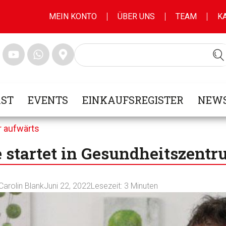
MEIN KONTO
ÜBER UNS
TEAM
K
ST
EVENTS
EINKAUFSREGISTER
NEWS
er aufwärts
 startet in Gesundheitszent
Carolin Blank
Juni 22, 2022
Lesezeit:
3
Minuten