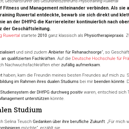
ch, Geschäftsführer des Gesundheitszentrums Physiotraining Ruwertal
uf Fitness und Management miteinander verbinden. Als sie 
ining Ruwertal entdeckte, bewarb sie sich direkt und klett
 an der DHfPG die Karriereleiter kontinuierlich nach oben.
z der Geschäftsleitung.
g Ruwertal
startete
2010
ganz klassisch als
Physiotherapiepraxis
. 
ialisiert
und sind zudem
Anbieter für Rehanachsorge
“, so Geschäf
 an qualifizierten Fachkräften
. Auf die
Deutsche Hochschule für Pr
ach Nachwuchsfachkräften eher
zufällig aufmerksam
.
et
haben, kam die Freundin meines besten Freundes auf mich zu. S
sbildung im Rahmen ihres dualen Studiums
bei mir
beenden könnte
. 
 Studiensystem der DHfPG durchweg positiv
waren, entschied sich
m Management unterstützen
könnte.
alen Studium
ch Selina Teusch
Gedanken über ihre berufliche Zukunft
. „Für mich w
ombinieren
möchte“, erzählt sie.