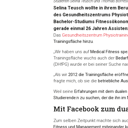
Studentin Selina Teusch und Thomas Borres
Selina Teusch wollte in ihrem Ber
des Gesundheitszentrums Physiotra
Bachelor-Studiums Fitnessökonomie
gerade einmal 26 Jahren Assisten
Das
Gesundheitszentrum Physiotrainin
Trainingsfläche hinzu
.
„Wir haben uns auf
Medical Fitness spez
Trainingsfläche wuchs auch der
Bedarf
(DHfPG) wurde er bei seiner Suche n
„Als wir
2012 die Trainingsfläche eröffn
fragte mich, ob sie die
betriebliche Au
Weil seine
Erfahrungen mit dem dualen
Studierende:n zu suchen, der:die ihn i
Mit Facebook zum du
Zum selben Zeitpunkt machte sich au
Fitness und Management miteinander k