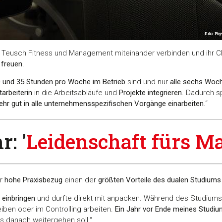
 Teusch Fitness und Management miteinander verbinden und ihr C
 freuen
.
 und 35 Stunden pro Woche im Betrieb
sind und nur
alle sechs Woch
tarbeiterin
in die Arbeitsabläufe und
Projekte integrieren
. Dadurch s
ehr gut in alle unternehmensspezifischen Vorgänge einarbeiten
.“
: '
Leidenschaft fürs M
er
hohe Praxisbezug
einen der
größten Vorteile des dualen Studiums
 einbringen
und durfte direkt mit anpacken. Während des Studium
eiben oder im Controlling arbeiten.
Ein Jahr vor Ende meines Studi
 danach weitergehen soll.“