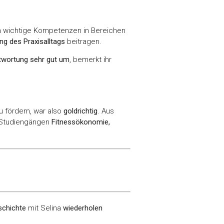
en wichtige Kompetenzen in Bereichen
ng des Praxisalltags
beitragen.
twortung sehr gut um
, bemerkt ihr
u fördern, war also
goldrichtig
. Aus
r-Studiengängen
Fitnessökonomie,
schichte
mit Selina
wiederholen