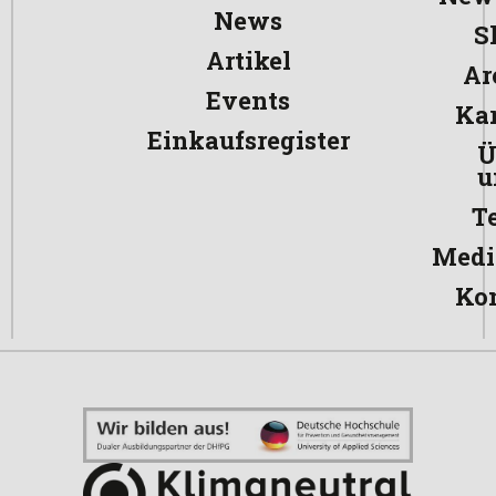
News
S
Artikel
Ar
Events
Kar
Einkaufsregister
Ü
u
T
Medi
Ko