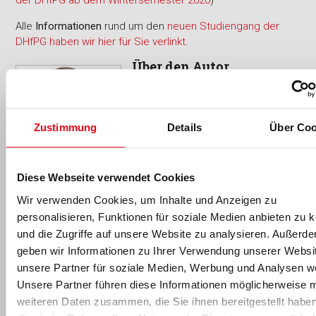
der DHfPG ab dem Wintersemester 2020
)
Alle
Informationen
rund um den
neuen Studiengang der
DHfPG haben wir hier für Sie verlinkt
.
Über den Autor
Prof. Dr. Marco Speicher
ist Dozent
an der
DHfPG
. 2019 promovierte er
im Fachbereich Informatik an der
Zustimmung
Details
Über Coo
Universität des Saarlandes
zum
Thema 'Measuring User
Experience for Virtual Reality'.
Diese Webseite verwendet Cookies
Von 2014 bis 2019 war er
Wir verwenden Cookies, um Inhalte und Anzeigen zu
wissenschaftlicher Mitarbeiter und
personalisieren, Funktionen für soziale Medien anbieten zu 
Doktorand am
Deutschen
Forschungszentrum für Künstliche Intelligenz (DFKI)
. Dort
und die Zugriffe auf unsere Website zu analysieren. Außerd
war er Teil des Forschungs- und Entwicklungsteams des
geben wir Informationen zu Ihrer Verwendung unserer Websi
Ubiquitous Media Technologies Lab (UMTL)
und des
unsere Partner für soziale Medien, Werbung und Analysen we
Innovative Retail Laboratory (IRL)
.
Unsere Partner führen diese Informationen möglicherweise m
weiteren Daten zusammen, die Sie ihnen bereitgestellt habe