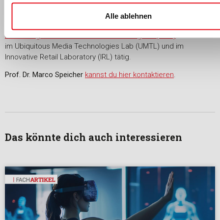
Universität des Saarlandes
zum Thema 'Measuring User
Experience for Virtual Reality'. Von 2014 bis 2019 war er
Alle ablehnen
wissenschaftlicher Mitarbeiter und Doktorand am
Deutschen
Forschungszentrum für Künstliche Intelligenz (DFKI)
und dort
im Ubiquitous Media Technologies Lab (UMTL) und im
Innovative Retail Laboratory (IRL) tätig.
Prof. Dr. Marco Speicher
kannst du hier kontaktieren
.
Das könnte dich auch interessieren