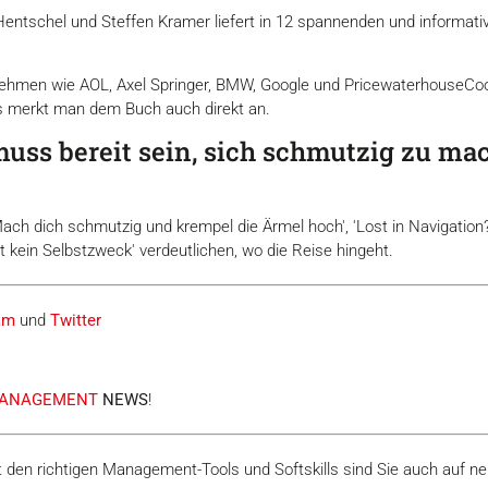
entschel und Steffen Kramer liefert in 12 spannenden und informativ
nehmen wie AOL, Axel Springer, BMW, Google und PricewaterhouseCoo
 merkt man dem Buch auch direkt an.
uss bereit sein, sich schmutzig zu m
 'Mach dich schmutzig und krempel die Ärmel hoch', 'Lost in Navigation?', 
st kein Selbstzweck' verdeutlichen, wo die Reise hingeht.
am
und
Twitter
 MANAGEMENT
NEWS
!
mit den richtigen Management-Tools und Softskills sind Sie auch auf n