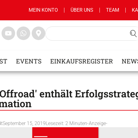
MEIN KONTO
ÜBER UNS
TEAM
KA
ST
EVENTS
EINKAUFSREGISTER
NEW
 Offroad' enthält Erfolgsstrate
rmation
dt
September 15, 2019
Lesezeit:
2
Minuten
-Anzeige-