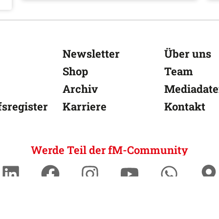
Newsletter
Über uns
Shop
Team
Archiv
Mediadat
sregister
Karriere
Kontakt
Werde Teil der fM-Community
chutz
Impressum
Barrierefreiheit
AGB
Vertrag k
Copyright © PIPG VERLAG | fitness MANAGEMENT