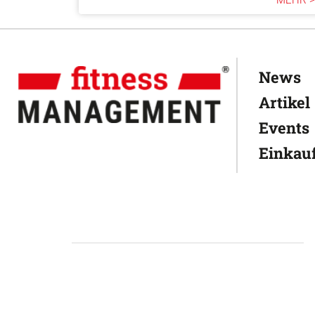
MEHR >
News
Artikel
Events
Einkauf
Datens