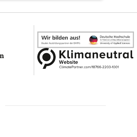
en
ündigen