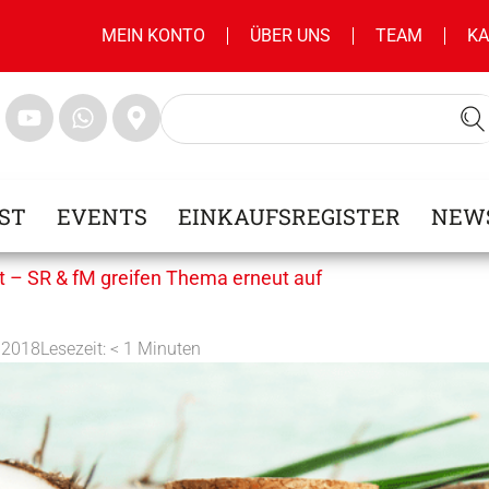
MEIN KONTO
ÜBER UNS
TEAM
KA
ST
EVENTS
EINKAUFSREGISTER
NEW
rt – SR & fM greifen Thema erneut auf
 2018
Lesezeit:
< 1
Minuten