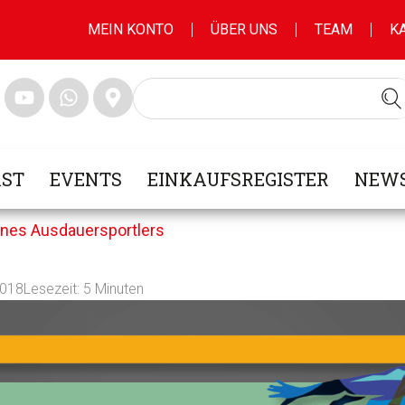
MEIN KONTO
ÜBER UNS
TEAM
K
ST
EVENTS
EINKAUFSREGISTER
NEWS
ines Ausdauersportlers
2018
Lesezeit:
5
Minuten