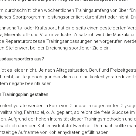
nem durchschnittlichen wöchentlichen Trainingsumfang von über fü
liches Sportprogramm leistungsorientiert durchführt oder nicht. E
annschafts- oder Kraftsport, hat einerseits einen gesteigerten Ve
 Mineralstoff- und Vitaminverluste. Zusätzlich wird die Muskulatur 
de Reparaturprozesse Trainingsanpassungen hervorgerufen werde
 Stellenwert bei der Erreichung sportlicher Ziele ein.
Ausdauersportlers aus?
ibt es leider nicht. Je nach Alltagssituation, Beruf und Freizeitgest
t treibt, sollte jedoch grundsätzlich auf eine kohlenhydratreduzier
tem negativ beeinflussen.
 Trainingsplan gestalten
hlenhydrate werden in Form von Glucose in sogenannten Glykog
valltraining, Fahrtspiel, o. Ä. geplant, so reicht die freie Glucose i
. Aufgrund der hohen Intensität dieser Trainingsmethoden und d
tsächlich über den Kohlenhydratstoffwechsel. Demnach sollte man v
htzeitige Aufnahme von Kohlenhydraten gefüllt haben.