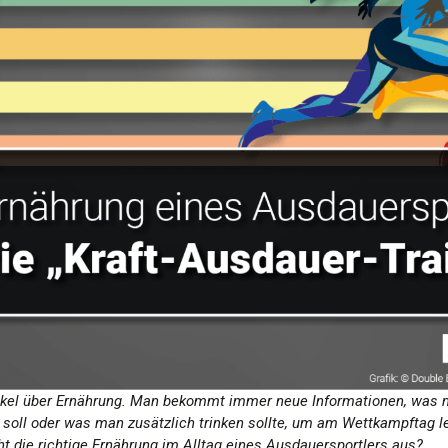
 Artikel über Ernährung. Man bekommt immer neue Informationen, wa
ll oder was man zusätzlich trinken sollte, um am Wettkampftag lei
ht die richtige Ernährung im Alltag eines Ausdauersportlers aus?