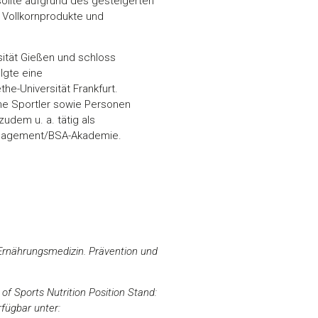
sollte aufgrund des gesteigerten
 Vollkornprodukte und
sität Gießen und schloss
lgte eine
he-Universität Frankfurt.
iche Sportler sowie Personen
zudem u. a. tätig als
anagement/BSA-Akademie.
 Ernährungsmedizin. Prävention und
ty of Sports Nutrition Position Stand:
rfügbar unter: