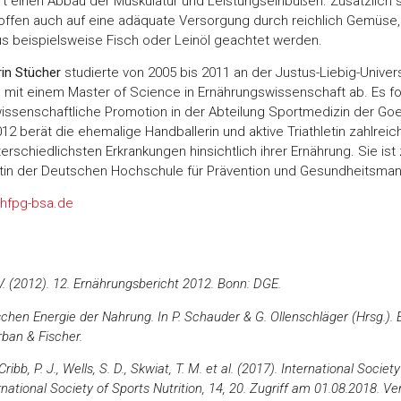
rt einen Abbau der Muskulatur und Leistungseinbußen. Zusätzlich 
offen auch auf eine adäquate Versorgung durch reichlich Gemüse,
beispielsweise Fisch oder Leinöl geachtet werden.
rin Stücher
studierte von 2005 bis 2011 an der Justus-Liebig-Univer
 mit einem Master of Science in Ernährungswissenschaft ab. Es fo
issenschaftliche Promotion in der Abteilung Sportmedizin der Goet
012 berät die ehemalige Handballerin und aktive Triathletin zahlre
terschiedlichsten Erkrankungen hinsichtlich ihrer Ernährung. Sie ist 
in der Deutschen Hochschule für Prävention und Gesundheitsm
hfpg-bsa.de
V. (2012). 12. Ernährungsbericht 2012. Bonn: DGE.
hen Energie der Nahrung. In P. Schauder & G. Ollenschläger (Hrsg.).
rban & Fischer.
 Cribb, P. J., Wells, S. D., Skwiat, T. M. et al. (2017). International Socie
rnational Society of Sports Nutrition, 14, 20. Zugriff am 01.08.2018. Ve