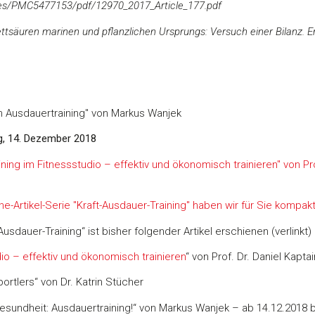
cles/PMC5477153/pdf/12970_2017_Article_177.pdf
Fettsäuren marinen und pflanzlichen Ursprungs: Versuch einer Bilanz.
on Ausdauertraining" von Markus Wanjek
g, 14. Dezember 2018
ning im Fitnessstudio – effektiv und ökonomisch trainieren" von Pro
ne-Artikel-Serie "Kraft-Ausdauer-Training" haben wir für Sie kompakt 
sdauer-Training“ ist bisher folgender Artikel erschienen (verlinkt) 
io – effektiv und ökonomisch trainieren
“ von Prof. Dr. Daniel Kaptai
ortlers“ von Dr. Katrin Stücher
 Gesundheit: Ausdauertraining!“ von Markus Wanjek – ab 14.12.2018 