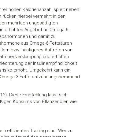
hrer hohen Kalorienanzahl spielt neben
 rücken hierbei vermehrt in den
ei den mehrfach ungesättigten
 Ein erhöhtes Angebot an Omega-6-
ewebshormonen und damit zu
bshormone aus Omega-6-Fettsäuren
rtlern bzw. häufigeres Auftreten von
lättchenverklumpung und erhöhen
hlechterung der Insulinempfindlichkeit
risiko erhöht. Umgekehrt kann ein
 Da Omega-3-Fette entzündungshemmend
12). Diese Empfehlung lässt sich
äßigen Konsums von Pflanzenölen wie
in effizientes Training sind. Wer zu