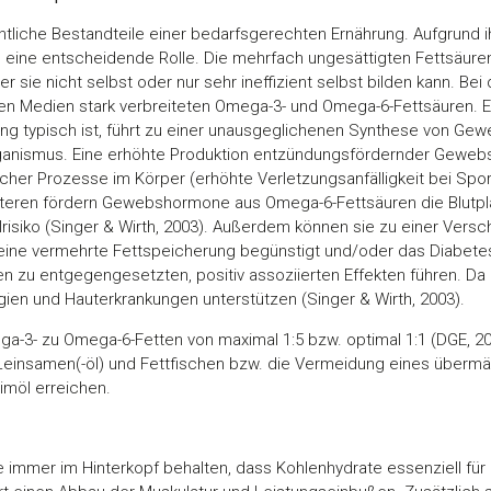
tliche Bestandteile einer bedarfsgerechten Ernährung. Aufgrund i
eine entscheidende Rolle. Die mehrfach ungesättigten Fettsäuren
er sie nicht selbst oder nur sehr ineffizient selbst bilden kann. B
 den Medien stark verbreiteten Omega-3- und Omega-6-Fettsäuren.
rung typisch ist, führt zu einer unausgeglichenen Synthese von G
ganismus. Eine erhöhte Produktion entzündungsfördernder Gewe
licher Prozesse im Körper (erhöhte Verletzungsanfälligkeit bei Spo
teren fördern Gewebshormone aus Omega-6-Fettsäuren die Blutp
lrisiko (Singer & Wirth, 2003). Außerdem können sie zu einer Versc
 eine vermehrte Fettspeicherung begünstigt und/oder das Diabetes
n zu entgegengesetzten, positiv assoziierten Effekten führen.
rgien und Hauterkrankungen unterstützen (Singer & Wirth, 2003).
ga-3- zu Omega-6-Fetten von maximal 1:5 bzw. optimal 1:1 (DGE, 20
Leinsamen(-öl) und Fettfischen bzw. die Vermeidung eines überm
imöl erreichen.
e immer im Hinterkopf behalten, dass Kohlenhydrate essenziell für e