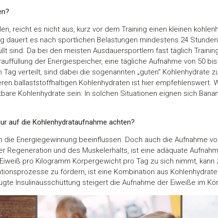
en?
n, reicht es nicht aus, kurz vor dem Training einen kleinen kohlen
g dauert es nach sportlichen Belastungen mindestens 24 Stunden,
lt sind. Da bei den meisten Ausdauersportlern fast täglich Traini
uffüllung der Energiespeicher, eine tägliche Aufnahme von 50 bis
Tag verteilt, sind dabei die sogenannten „guten“ Kohlenhydrate zu
ren ballaststoffhaltigen Kohlenhydraten ist hier empfehlenswert. 
bare Kohlenhydrate sein. In solchen Situationen eignen sich Banan
nur auf die Kohlenhydrataufnahme achten?
 die Energiegewinnung beeinflussen. Doch auch die Aufnahme von
er Regeneration und des Muskelerhalts, ist eine adäquate Aufnah
 Eiweiß pro Kilogramm Körpergewicht pro Tag zu sich nimmt, kann
ionsprozesse zu fördern, ist eine Kombination aus Kohlenhydraten
te Insulinausschüttung steigert die Aufnahme der Eiweiße im Körp