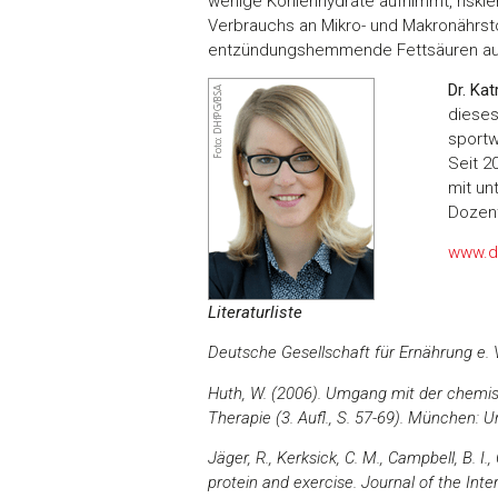
wenige Kohlenhydrate aufnimmt, riskie
Verbrauchs an Mikro- und Makronährst
entzündungshemmende Fettsäuren aus 
Dr. Kat
dieses
sportw
Seit 2
mit un
Dozent
www.d
Literaturliste
Deutsche Gesellschaft für Ernährung e. 
Huth, W. (2006). Umgang mit der chemisc
Therapie (3. Aufl., S. 57-69). München: U
Jäger, R., Kerksick, C. M., Campbell, B. I.,
protein and exercise. Journal of the Inte