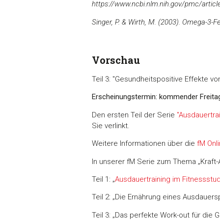
https://www.ncbi.nlm.nih.gov/pmc/arti
Singer, P. & Wirth, M. (2003). Omega-3-
Vorschau
Teil 3: "Gesundheitspositive Effekte v
Erscheinungstermin: kommender Freita
Den ersten Teil der Serie
"Ausdauertrai
Sie verlinkt.
Weitere Informationen über die
fM Onli
In unserer fM Serie zum Thema „Kraft-Au
Teil 1: „
Ausdauertraining im Fitnessstud
Teil 2: „Die Ernährung eines Ausdauersp
Teil 3: „Das perfekte Work-out für die