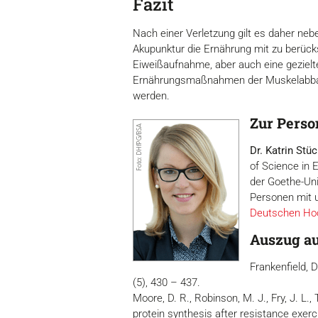
Fazit
Nach einer Verletzung gilt es daher n
Akupunktur die Ernährung mit zu berück
Eiweißaufnahme, aber auch eine gezielt
Ernährungsmaßnahmen der Muskelabbau b
werden.
Zur Perso
Dr. Katrin Stü
of Science in 
der Goethe-Univ
Personen mit u
Deutschen Ho
Auszug aus
Frankenfield, D
(5), 430 – 437.
Moore, D. R., Robinson, M. J., Fry, J. L.,
protein synthesis after resistance exerc