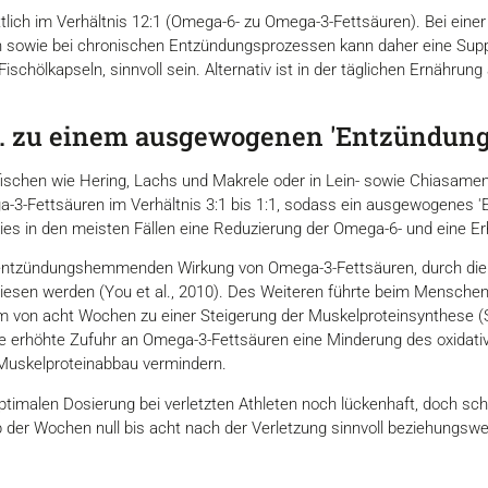
lich im Verhältnis 12:1 (Omega-6- zu Omega-3-Fettsäuren). Bei einer
 sowie bei chronischen Entzündungsprozessen kann daher eine Sup
schölkapseln, sinnvoll sein. Alternativ ist in der täglichen Ernährun
o. zu einem ausgewogenen 'Entzündung
fischen wie Hering, Lachs und Makrele oder in Lein- sowie Chiasamen 
3-Fettsäuren im Verhältnis 3:1 bis 1:1, sodass ein ausgewogenes 'En
ies in den meisten Fällen eine Reduzierung der Omega-6- und eine E
 entzündungshemmenden Wirkung von Omega-3-Fettsäuren, durch die Z
iesen werden (You et al., 2010). Des Weiteren führte beim Mensche
 von acht Wochen zu einer Steigerung der Muskelproteinsynthese (Sm
ne erhöhte Zufuhr an Omega-3-Fettsäuren eine Minderung des oxidat
Muskelproteinabbau vermindern.
ptimalen Dosierung bei verletzten Athleten noch lückenhaft, doch sche
b der Wochen null bis acht nach der Verletzung sinnvoll beziehungsw