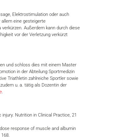
age, Elektrostimulation oder auch
allem eine gesteigerte
zu verkürzen. Außerdem kann durch diese
gkeit vor der Verletzung verkürzt
eßen und schloss dies mit einem Master
omotion in der Abteilung Sportmedizin
ve Triathletin zahlreiche Sportler sowie
zudem u. a. tätig als Dozentin der
e
.
njury. Nutrition in Clinical Practice, 21
otein dose response of muscle and albumin
– 168.