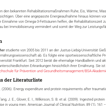
eben den bekannten Rehabilitationsmaßnahmen Ruhe, Eis, Wärme, Mass
sichtigen. Über eine angepasste Energieaufnahme hinaus können vor 
e Einnahme von Omega-3-Fettsäuren helfen, die Rehabilitationszeit 
ei Immobilisierung vermindert und somit der Weg zur Leistungsfähi
n
cher
studierte von 2005 bis 2011 an der Justus-Liebig-Universität Gi
Ernährungswissenschaft ab. Es folgte eine sportwissenschaftliche Pr
ersität Frankfurt. Seit 2012 berät die ehemalige Handballerin und akti
nterschiedlichsten Erkrankungen hinsichtlich ihrer Ernährung. Sie ist 
chschule für Prävention und Gesundheitsmanagement/BSA-Akademi
 der Literaturliste
. (2006). Energy expenditure and protein requirements after traumatic i
 Tang, J. E., Glover, E. I., Wilkinson, S. B. et al. (2009). Ingested pr
ise in young men. American Journal of Clinical Nutrition, 89 (1), 161 