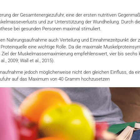
derung der Gesamtenergiezufuhr, eine der ersten nutritiven Gegenm
kelmasseverlusts und zur Unterstützung der Wundheilung. Durch die
ynthese bei gesunden Personen maximal stimuliert.
chen Nahrungsaufnahme auch Verteilung und Einnahmezeitpunkt der z
oteinquelle eine wichtige Rolle. Da die maximale Muskelproteinsynt
dem Ziel der Muskelmassemaximierung empfehlenswert, vier bis sechs k
, 2009; Wall et al., 2015).
inaufnahme jedoch möglicherweise nicht den gleichen Einfluss, da ei
inzufuhr auf das Maximum von 40 Gramm hochzusetzen