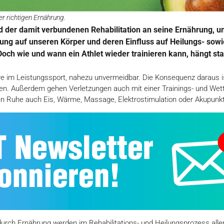
er richtigen Ernährung.
 der damit verbundenen Rehabilitation an seine Ernährung, um
ung auf unseren Körper und deren Einfluss auf Heilungs- sow
 Doch wie und wann ein Athlet wieder trainieren kann, hängt s
re im Leistungssport, nahezu unvermeidbar. Die Konsequenz daraus is
en. Außerdem gehen Verletzungen auch mit einer Trainings- und We
n Ruhe auch Eis, Wärme, Massage, Elektrostimulation oder Akupunkt
durch Ernährung werden im Rehabilitations- und Heilungsprozess aller