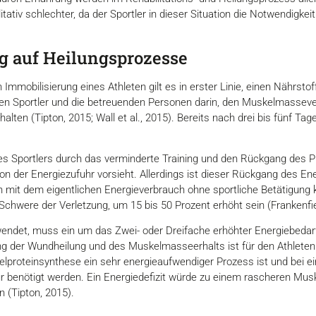
ativ schlechter, da der Sportler in dieser Situation die Notwendigkei
g auf Heilungsprozesse
 Immobilisierung eines Athleten gilt es in erster Linie, einen Nährs
en Sportler und die betreuenden Personen darin, den Muskelmasseverl
lten (Tipton, 2015; Wall et al., 2015). Bereits nach drei bis fünf Ta
des Sportlers durch das verminderte Training und den Rückgang des 
 der Energiezufuhr vorsieht. Allerdings ist dieser Rückgang des Ene
it dem eigentlichen Energieverbrauch ohne sportliche Betätigung 
Schwere der Verletzung, um 15 bis 50 Prozent erhöht sein (Frankenfie
wendet, muss ein um das Zwei- oder Dreifache erhöhter Energiebed
ng der Wundheilung und des Muskelmasseerhalts ist für den Athleten
elproteinsynthese ein sehr energieaufwendiger Prozess ist und bei 
afür benötigt werden. Ein Energiedefizit würde zu einem rascheren Mu
 (Tipton, 2015).