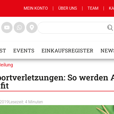
MEIN KONTO
ÜBER UNS
TEAM
KA
ST
EVENTS
EINKAUFSREGISTER
NEW
Heilung
ortverletzungen: So werden 
fit
 2019
Lesezeit:
4
Minuten