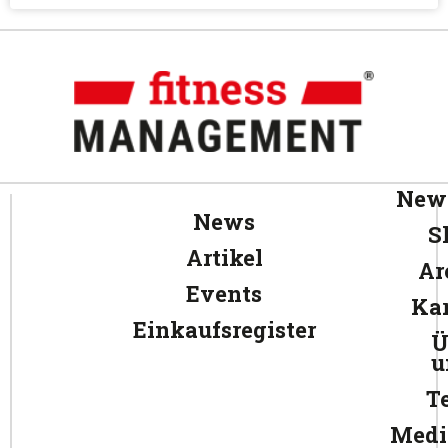
News
News
S
Artikel
Ar
Events
Kar
Einkaufsregister
Ü
u
T
Medi