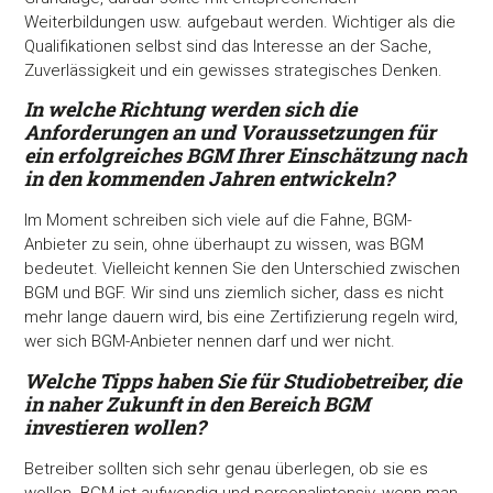
Weiterbildungen usw. aufgebaut werden. Wichtiger als die
Qualifikationen selbst sind das Interesse an der Sache,
Zuverlässigkeit und ein gewisses strategisches Denken.
In welche Richtung werden sich die
Anforderungen an
und Voraussetzungen für
ein erfolgreiches BGM Ihrer
Einschätzung nach
in den kommenden Jahren entwickeln?
Im Moment schreiben sich viele auf die Fahne, BGM-
Anbieter zu sein, ohne überhaupt zu wissen, was BGM
bedeutet. Vielleicht kennen Sie den Unterschied zwischen
BGM und BGF. Wir sind uns ziemlich sicher, dass es nicht
mehr lange dauern wird, bis eine Zertifizierung regeln wird,
wer sich BGM-Anbieter nennen darf und wer nicht.
Welche Tipps haben Sie für Studiobetreiber, die
in naher Zukunft in den Bereich BGM
investieren wollen?
Zustimmung
Details
Über Coo
Betreiber sollten sich sehr genau überlegen, ob sie es
wollen. BGM ist aufwendig und personalintensiv, wenn man