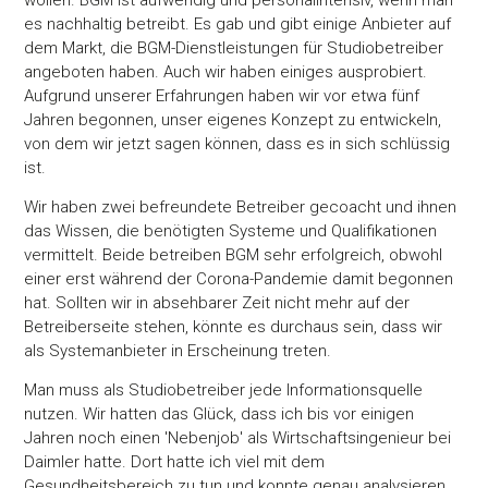
es nachhaltig betreibt. Es gab und gibt einige Anbieter auf
Diese Webseite verwendet Cookies
dem Markt, die BGM-Dienstleistungen für Studiobetreiber
angeboten haben. Auch wir haben einiges ausprobiert.
Wir verwenden Cookies, um Inhalte und Anzeigen zu
Aufgrund unserer Erfahrungen haben wir vor etwa fünf
personalisieren, Funktionen für soziale Medien anbieten zu 
Jahren begonnen, unser eigenes Konzept zu entwickeln,
und die Zugriffe auf unsere Website zu analysieren. Außerd
von dem wir jetzt sagen können, dass es in sich schlüssig
geben wir Informationen zu Ihrer Verwendung unserer Websi
ist.
unsere Partner für soziale Medien, Werbung und Analysen we
Unsere Partner führen diese Informationen möglicherweise m
Wir haben zwei befreundete Betreiber gecoacht und ihnen
das Wissen, die benötigten Systeme und Qualifikationen
weiteren Daten zusammen, die Sie ihnen bereitgestellt habe
vermittelt. Beide betreiben BGM sehr erfolgreich, obwohl
die sie im Rahmen Ihrer Nutzung der Dienste gesammelt ha
einer erst während der Corona-Pandemie damit begonnen
hat. Sollten wir in absehbarer Zeit nicht mehr auf der
Einwilligungsauswahl
Betreiberseite stehen, könnte es durchaus sein, dass wir
Notwendig
als Systemanbieter in Erscheinung treten.
Man muss als Studiobetreiber jede Informationsquelle
Präferenzen
nutzen. Wir hatten das Glück, dass ich bis vor einigen
Jahren noch einen 'Nebenjob' als Wirtschaftsingenieur bei
Daimler hatte. Dort hatte ich viel mit dem
Statistiken
Gesundheitsbereich zu tun und konnte genau analysieren,