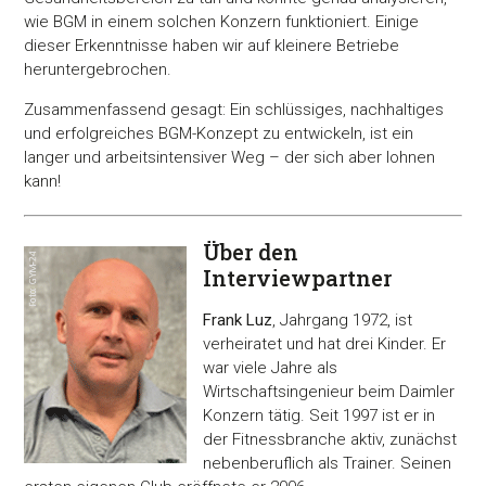
wie BGM in einem solchen Konzern funktioniert. Einige
dieser Erkenntnisse haben wir auf kleinere Betriebe
Marketing
heruntergebrochen.
Zusammenfassend gesagt: Ein schlüssiges, nachhaltiges
und erfolgreiches BGM-Konzept zu entwickeln, ist ein
Alle akzeptieren
langer und arbeitsintensiver Weg – der sich aber lohnen
kann!
Auswahl erlauben
Über den
Interviewpartner
Alle ablehnen
Frank Luz
, Jahrgang 1972, ist
verheiratet und hat drei Kinder. Er
war viele Jahre als
Wirtschaftsingenieur beim Daimler
Konzern tätig. Seit 1997 ist er in
der Fitnessbranche aktiv, zunächst
nebenberuflich als Trainer. Seinen