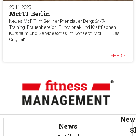
20.11.2025
McFIT Berlin
Neues McFIT im Berliner Prenzlauer Berg: 24/7-
Training, Frauenbereich, Functional- und Kraftflächen,
Kursraum und Serviceextras im Konzept 'McFIT – Das
Original'.
MEHR >
News
News
S