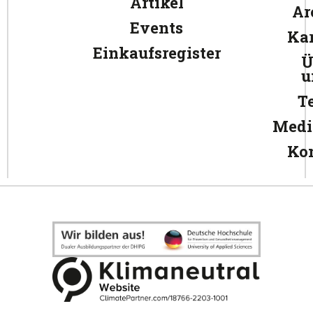
Artikel
Ar
Events
Kar
Einkaufsregister
Ü
u
T
Medi
Ko