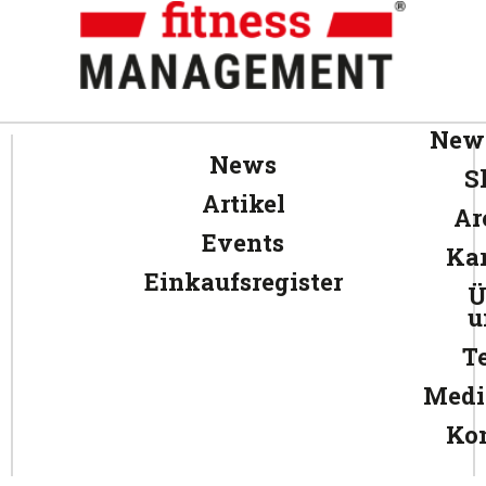
News
News
S
Artikel
Ar
Events
Kar
Einkaufsregister
Ü
u
T
Medi
Ko