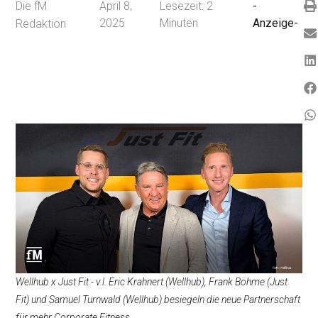
Die fM
April 8,
Lesezeit:
2
-
2025
Minuten
Anzeige-
Redaktion
Wellhub x Just Fit - v.l. Eric Krahnert (Wellhub), Frank Böhme (Just
Fit) und Samuel Turnwald (Wellhub) besiegeln die neue Partnerschaft
für mehr Corporate Fitness