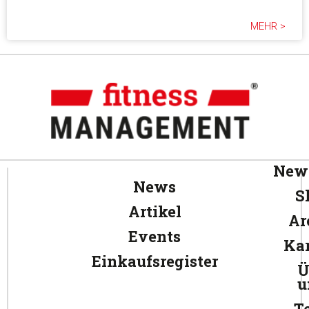
MEHR >
News
News
S
Artikel
Ar
Events
Kar
Einkaufsregister
Ü
u
T