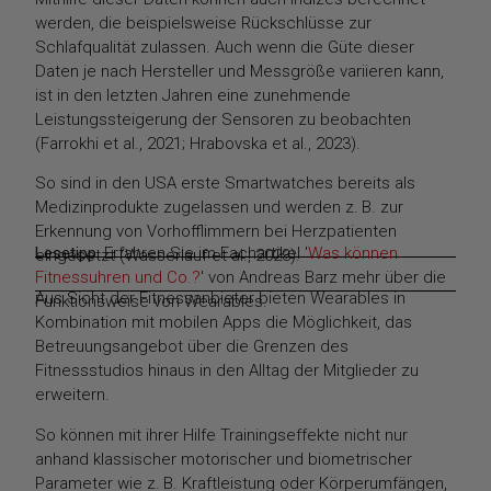
werden, die beispielsweise Rückschlüsse zur
Schlafqualität zulassen. Auch wenn die Güte dieser
Daten je nach Hersteller und Messgröße variieren kann,
ist in den letzten Jahren eine zunehmende
Leistungssteigerung der Sensoren zu beobachten
(Farrokhi et al., 2021; Hrabovska et al., 2023).
So sind in den USA erste Smartwatches bereits als
Medizinprodukte zugelassen und werden z. B. zur
Erkennung von Vorhofflimmern bei Herzpatienten
Lesetipp:
Erfahren Sie im Fachartikel '
Was können
eingesetzt (Wasserlauf et al., 2023).
Fitnessuhren und Co.?
' von Andreas Barz mehr über die
Aus Sicht der Fitnessanbieter bieten Wearables in
Funktionsweise von Wearables.
Kombination mit mobilen Apps die Möglichkeit, das
Betreuungsangebot über die Grenzen des
Fitnessstudios hinaus in den Alltag der Mitglieder zu
erweitern.
So können mit ihrer Hilfe Trainingseffekte nicht nur
anhand klassischer motorischer und biometrischer
Parameter wie z. B. Kraftleistung oder Körperumfängen,