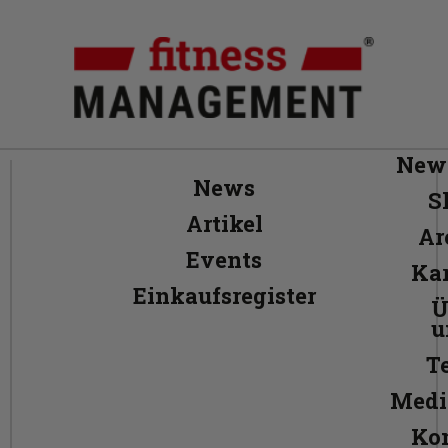
News
News
S
Artikel
Ar
Events
Kar
Einkaufsregister
Ü
u
T
Medi
Ko