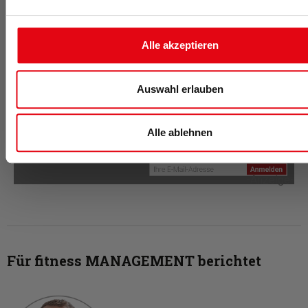
bitte
literatur@fitnessmanagement.de
.
Diesen Artikel kannst du
Alle akzeptieren
folgendermaßen zitieren:
Barz, A. (2025). Potenziale digitaler
Trainingstechnologien. fitness MANAGEMENT
Auswahl erlauben
international, 1 (177), 92-95.
Alle ablehnen
-Anzeige-
Für fitness MANAGEMENT berichtet