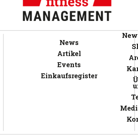
News
News
S
Artikel
Ar
Events
Kar
Einkaufsregister
Ü
u
T
Medi
Ko