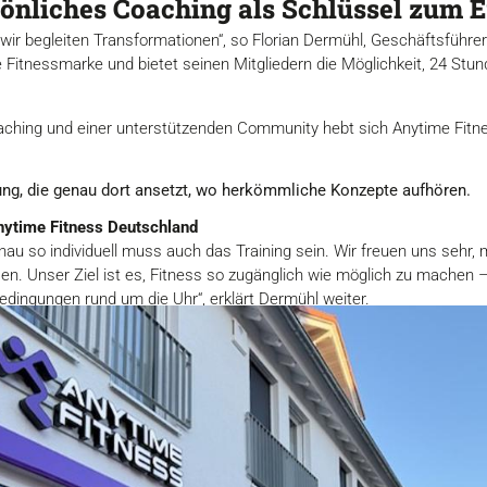
sönliches Coaching als Schlüssel zum E
 wir begleiten Transformationen“, so Florian Dermühl, Geschäftsführ
te Fitnessmarke und bietet seinen Mitgliedern die Möglichkeit, 24 St
aching und einer unterstützenden Community hebt sich Anytime Fitn
ung, die genau dort ansetzt, wo herkömmliche Konzepte aufhören.
nytime Fitness Deutschland
au so individuell muss auch das Training sein. Wir freuen uns sehr, 
n. Unser Ziel ist es, Fitness so zugänglich wie möglich zu machen – 
edingungen rund um die Uhr“, erklärt Dermühl weiter.