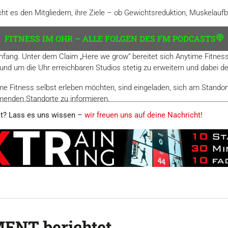
ht es den Mitgliedern, ihre Ziele – ob Gewichtsreduktion, Muskelauf
FITNESS IM OHR – ALLE FOLGEN DES FM PODCASTS
fang. Unter dem Claim „Here we grow“ bereitet sich Anytime Fitness
 rund um die Uhr erreichbaren Studios stetig zu erweitern und dabei 
time Fitness selbst erleben möchten, sind eingeladen, sich am Stand
enden Standorte zu informieren.
kt? Lass es uns wissen –
wir freuen uns auf deine Nachricht!
ENT berichtet