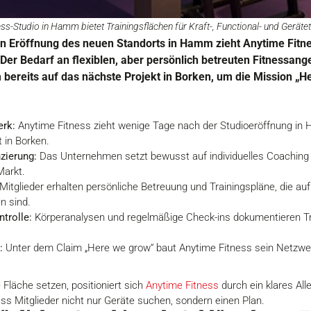
ss-Studio in Hamm bietet Trainingsflächen für Kraft-, Functional- und Gerätet
n Eröffnung des neuen Standorts in Hamm zieht Anytime Fitness
Der Bedarf an flexiblen, aber persönlich betreuten Fitnessange
bereits auf das nächste Projekt in Borken, um die Mission „H
erk:
Anytime Fitness zieht wenige Tage nach der Studioeröffnung in H
 in Borken.
zierung:
Das Unternehmen setzt bewusst auf individuelles Coaching s
Markt.
Mitglieder erhalten persönliche Betreuung und Trainingspläne, die auf 
n sind.
trolle:
Körperanalysen und regelmäßige Check-ins dokumentieren Tr
:
Unter dem Claim „Here we grow“ baut Anytime Fitness sein Netzwer
 Fläche setzen, positioniert sich
Anytime Fitness
durch ein klares All
s Mitglieder nicht nur Geräte suchen, sondern einen Plan.