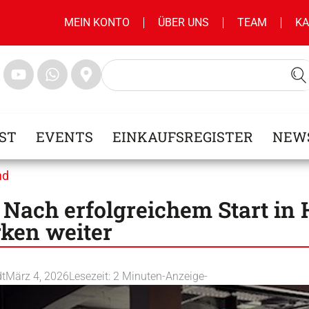
MEIN KONTO
ÜBER UNS
TEAM
KA
ST
EVENTS
EINKAUFSREGISTER
NEW
nd
 Nach erfolgreichem Start in
ken weiter
dt
März 4, 2026
Lesezeit:
2
Minuten
-Anzeige-