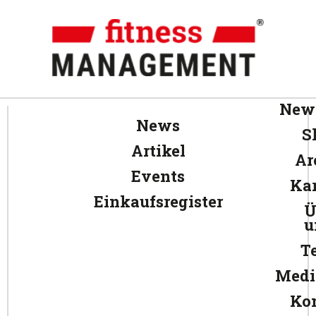
News
News
S
Artikel
Ar
Events
Kar
Einkaufsregister
Ü
u
T
Medi
Ko