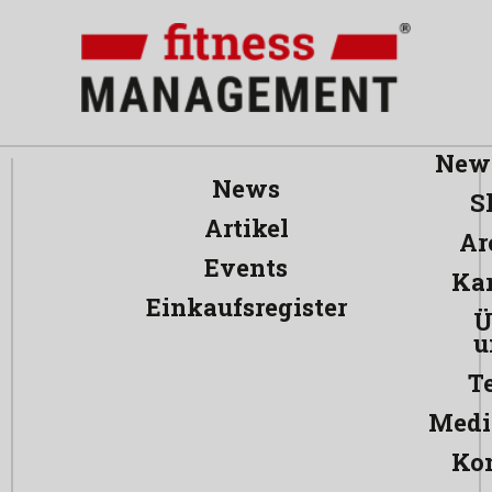
News
News
S
Artikel
Ar
Events
Kar
Einkaufsregister
Ü
u
T
Medi
Ko