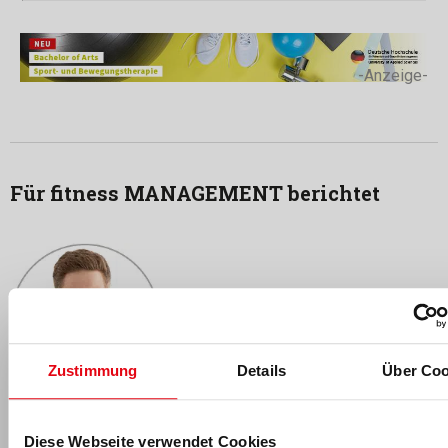
-Anzeige-
Für fitness MANAGEMENT berichtet
Zustimmung
Details
Über Coo
Florian Schmidt
Florian Schmidt
ist seit 2017 Teil des fM Online- & Print-
Diese Webseite verwendet Cookies