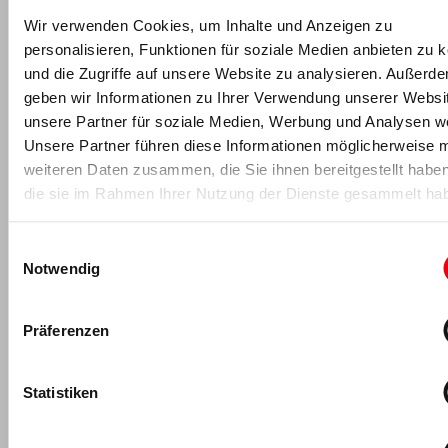
Redaktionsteams und leitet die Wissenschaftsredaktion: Nach
Wir verwenden Cookies, um Inhalte und Anzeigen zu
seinem Hotelmanagement-Studium an der
Hotelfachschule
personalisieren, Funktionen für soziale Medien anbieten zu 
Zürich
und mehreren Jahren Führungserfahrung in der
und die Zugriffe auf unsere Website zu analysieren. Außerd
internationalen Sport- und Wellnesshotellerie absolvierte der
Dipl. Hotelier (HF) an der
Universität des Saarlandes
zusätzlich
geben wir Informationen zu Ihrer Verwendung unserer Websi
ein Bachelor- und Masterstudium in Sportwissenschaft
unsere Partner für soziale Medien, Werbung und Analysen we
(Schwerpunkte Leistungs- und Gesundheitssport). Während
Unsere Partner führen diese Informationen möglicherweise m
seines Studiums arbeitete er als wissenschaftlicher
weiteren Daten zusammen, die Sie ihnen bereitgestellt habe
Projektmitarbeiter am Lehrstuhl für Sportsoziologie und
die sie im Rahmen Ihrer Nutzung der Dienste gesammelt ha
Sportökonomie am
SWI Saarbrücken
. Seit 2017 ist er neben
seiner Redaktionstätigkeit auch als Dozent im Fachbereich
Einwilligungsauswahl
Ökonomie/Management der
DHfPG/BSA-Akademie
tätig.
Notwendig
Florian Schmidt
kontaktieren
.
Präferenzen
Statistiken
Das könnte dich auch interessieren