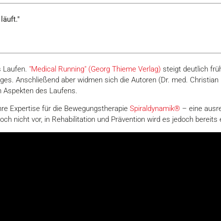
äuft."
s Laufen.
"Medical Running" (Georg Thieme Verlag)
steigt deutlich frü
ges. Anschließend aber widmen sich die Autoren (Dr. med. Christia
en Aspekten des Laufens.
ihre Expertise für die Bewegungstherapie
Spiraldynamik®
– eine ausre
ch nicht vor, in Rehabilitation und Prävention wird es jedoch bereits