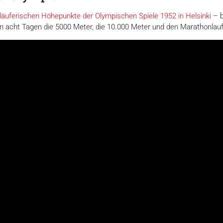
läuferischen Höhepunkte der Olympischen Spiele 1952 in Helsinki
– b
on acht Tagen die 5000 Meter, die 10.000 Meter und den Marathonlau