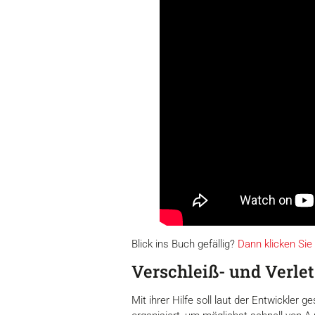
Zustimmung
Blick ins Buch gefällig?
Dann klicken Sie 
Diese Webseite verwendet 
Verschleiß- und Verle
Wir verwenden Cookies, um I
und die Zugriffe auf unsere 
Mit ihrer Hilfe soll laut der Entwickle
Website an unsere Partner fü