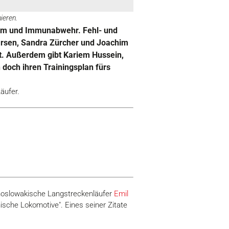
ieren.
ystem und Immunabwehr. Fehl- und
Larsen, Sandra Zürcher und Joachim
rt. Außerdem gibt Kariem Hussein,
doch ihren Trainingsplan fürs
äufer.
echoslowakische Langstreckenläufer
Emil
hische Lokomotive". Eines seiner Zitate