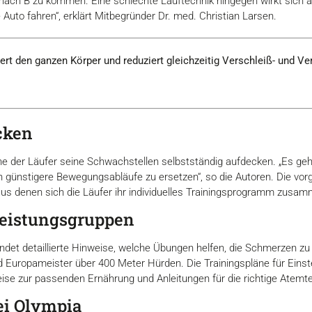
A nach B zu kommen. Eine schlechte Lauftechnik hingegen wirkt sich 
 Daten zusammen, die Sie ihnen bereitgestellt haben oder die s
to fahren“, erklärt Mitbegründer Dr. med. Christian Larsen.
n.
ert den ganzen Körper und reduziert gleichzeitig Verschleiß- und Ver
Präferenzen
Statistiken
cken
Auswahl erlauben
nne der Läufer seine Schwachstellen selbstständig aufdecken. „Es geh
günstigere Bewegungsabläufe zu ersetzen“, so die Autoren. Die vor
us denen sich die Läufer ihr individuelles Trainingsprogramm zusam
Leistungsgruppen
ndet detaillierte Hinweise, welche Übungen helfen, die Schmerzen zu l
nd Europameister über 400 Meter Hürden. Die Trainingspläne für Einste
e zur passenden Ernährung und Anleitungen für die richtige Atemt
ei Olympia