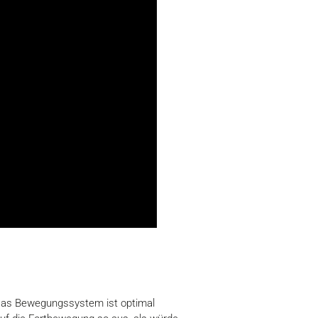
Über Cookies
 Medien anbieten zu können
hrer Verwendung unserer
 „Das Bewegungssystem ist optimal
 führen diese Informationen