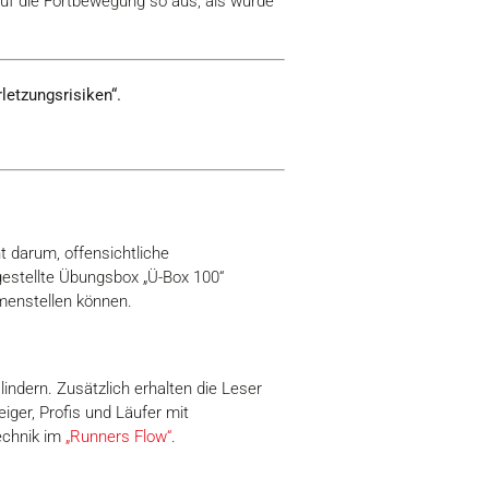
auf die Fortbewegung so aus, als würde
ie im Rahmen Ihrer Nutzung
letzungsrisiken“.
Marketing
Alle akzeptieren
t darum, offensichtliche
gestellte Übungsbox „Ü-Box 100“
menstellen können.
indern. Zusätzlich erhalten die Leser
iger, Profis und Läufer mit
echnik im
„Runners Flow“
.