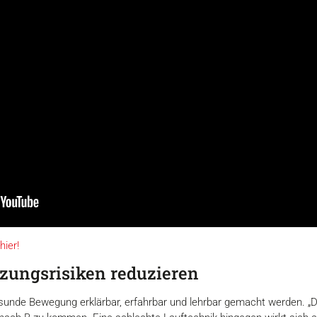
Details
hier!
Cookies
tzungsrisiken reduzieren
nhalte und Anzeigen zu personalisieren, Funktionen für soziale
Website zu analysieren. Außerdem geben wir Informationen zu I
r gesunde Bewegung erklärbar, erfahrbar und lehrbar gemacht werden.
r soziale Medien, Werbung und Analysen weiter. Unsere Partner