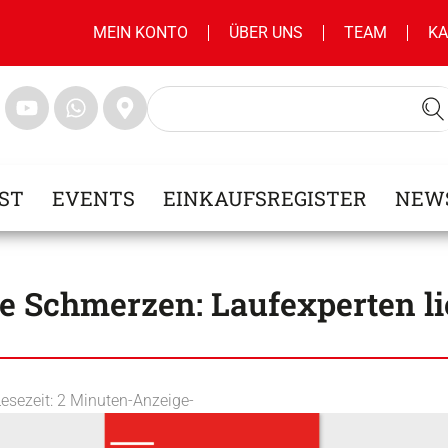
MEIN KONTO
ÜBER UNS
TEAM
KA
ST
EVENTS
EINKAUFSREGISTER
NEW
e Schmerzen: Laufexperten li
Lesezeit:
2
Minuten
-Anzeige-