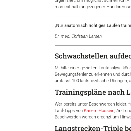
organisiert, um möglichst schnell von 
möglicherweise mit weiteren
man mit halb angezogener Handbremse Au
der Dienste gesammelt habe
Einwilligungsauswahl
„Nur anatomisch richtiges Laufen traini
Notwendig
Dr. med. Christian Larsen
Schwachstellen aufde
Alle ablehnen
Mithilfe einer gezielten Laufanalyse kö
Bewegungsfehler zu erkennen und durch 
umfasst 100 laufspezifische Übungen, a
Trainingspläne nach 
Wer bereits unter Beschwerden leidet, fi
Lauf-Tipps von
Kariem Hussein
, Arzt u
Beschwerden werden ergänzt um Hinweis
Langstrecken-Triple b