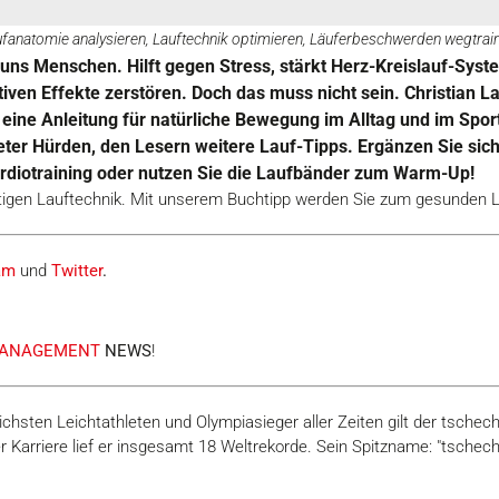
ufanatomie analysieren, Lauftechnik optimieren, Läuferbeschwerden wegtrain
ür uns Menschen. Hilft gegen Stress, stärkt Herz-Kreislauf-S
iven Effekte zerstören. Doch das muss nicht sein. Christian 
' eine Anleitung für natürliche Bewegung im Alltag und im Spo
ter Hürden, den Lesern weitere Lauf-Tipps. Ergänzen Sie sich 
rdiotraining oder nutzen Sie die Laufbänder zum Warm-Up!
chtigen Lauftechnik. Mit unserem Buchtipp werden Sie zum gesunden L
am
und
Twitter
.
ANAGEMENT
NEWS
!
ichsten Leichtathleten und Olympiasieger aller Zeiten gilt der tsch
ner Karriere lief er insgesamt 18 Weltrekorde. Sein Spitzname: "tschec