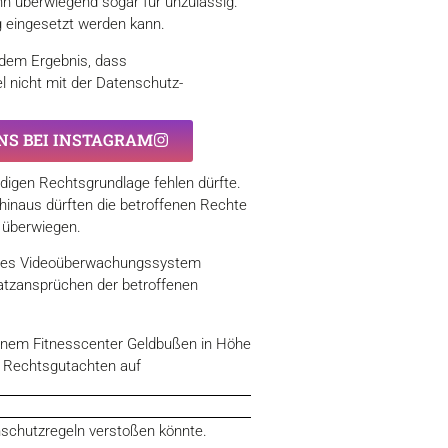
hn überwiegend sogar für unzulässig.
g eingesetzt werden kann.
dem Ergebnis, dass
 nicht mit der Datenschutz-
UNS BEI INSTAGRAM
ndigen Rechtsgrundlage fehlen dürfte.
r hinaus dürften die betroffenen Rechte
 überwiegen.
formes Videoüberwachungssystem
atzansprüchen der betroffenen
einem Fitnesscenter Geldbußen in Höhe
s Rechtsgutachten auf
nschutzregeln verstoßen könnte.