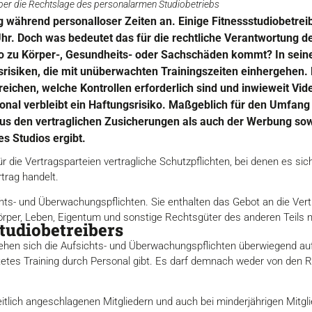
k über die Rechtslage des personalarmen Studiobetriebs
g während personalloser Zeiten an. Einige Fitnessstudiobetrei
hr. Doch was bedeutet das für die rechtliche Verantwortung d
io zu Körper-, Gesundheits- oder Sachschäden kommt? In seine
gsrisiken, die mit unüberwachten Trainingszeiten einhergehen.
 reichen, welche Kontrollen erforderlich sind und inwieweit 
sonal verbleibt ein Haftungsrisiko. Maßgeblich für den Umfang 
us den vertraglichen Zusicherungen als auch der Werbung so
s Studios ergibt.
r die Vertragsparteien vertragliche Schutzpflichten, bei denen es si
trag handelt.
chts- und Überwachungspflichten. Sie enthalten das Gebot an die Vert
örper, Leben, Eigentum und sonstige Rechtsgüter des anderen Teils ni
tudiobetreibers
iehen sich die Aufsichts- und Überwachungspflichten überwiegend au
itetes Training durch Personal gibt. Es darf demnach weder von den
ich angeschlagenen Mitgliedern und auch bei minderjährigen Mitglie