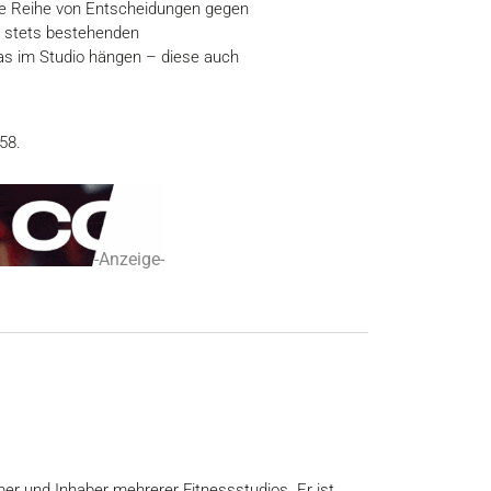
ze Reihe von Entscheidungen gegen
e stets bestehenden
as im Studio hängen – diese auch
58.
-Anzeige-
er und Inhaber mehrerer Fitnessstudios. Er ist