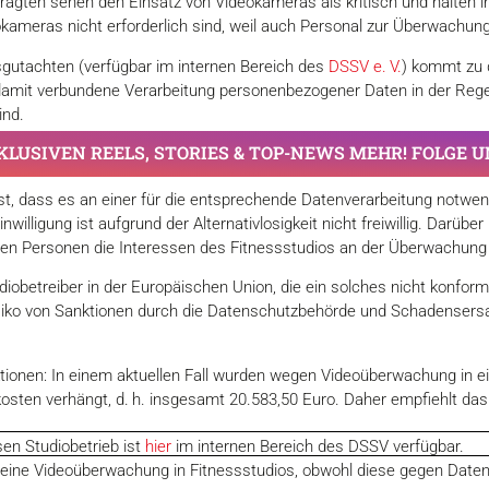
agten sehen den Einsatz von Videokameras als kritisch und halten i
kameras nicht erforderlich sind, weil auch Personal zur Überwachun
gutachten (verfügbar im internen Bereich des
DSSV e. V.
) kommt zu 
mit verbundene Verarbeitung personenbezogener Daten in der Regel
ind.
KLUSIVEN REELS, STORIES & TOP-NEWS MEHR! FOLGE 
ist, dass es an einer für die entsprechende Datenverarbeitung notwe
illigung ist aufgrund der Alternativlosigkeit nicht freiwillig. Darübe
ten Personen die Interessen des Fitnessstudios an der Überwachung
iobetreiber in der Europäischen Union, die ein solches nicht kon
siko von Sanktionen durch die Datenschutzbehörde und Schadensers
tionen: In einem aktuellen Fall wurden wegen Videoüberwachung in 
osten verhängt, d. h. insgesamt 20.583,50 Euro. Daher empfiehlt da
en Studiobetrieb ist
hier
im internen Bereich des DSSV verfügbar.
 eine Videoüberwachung in Fitnessstudios, obwohl diese gegen Date