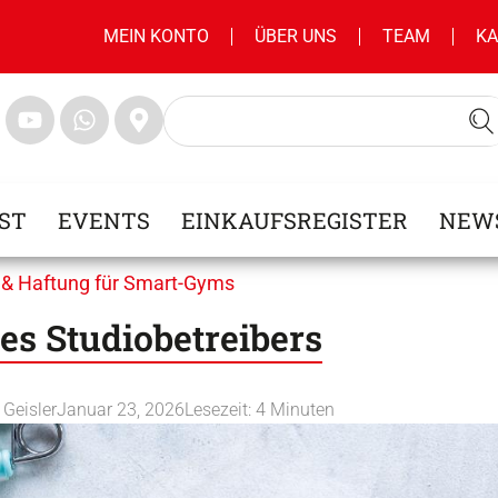
MEIN KONTO
ÜBER UNS
TEAM
KA
ST
EVENTS
EINKAUFSREGISTER
NEW
 & Haftung für Smart-Gyms
es Studiobetreibers
. Geisler
Januar 23, 2026
Lesezeit:
4
Minuten