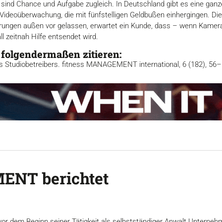
sind Chance und Aufgabe zugleich. In Deutschland gibt es eine gan
Videoüberwachung, die mit fünfstelligen Geldbußen einhergingen. Di
rungen außen vor gelassen, erwartet ein Kunde, dass – wenn Kamer
 zeitnah Hilfe entsendet wird.
 folgendermaßen zitieren:
es Studiobetreibers. fitness MANAGEMENT international, 6 (182), 56–
ENT berichtet
or dem Beginn seiner Tätigkeit als selbstständiger Anwalt Unternehm