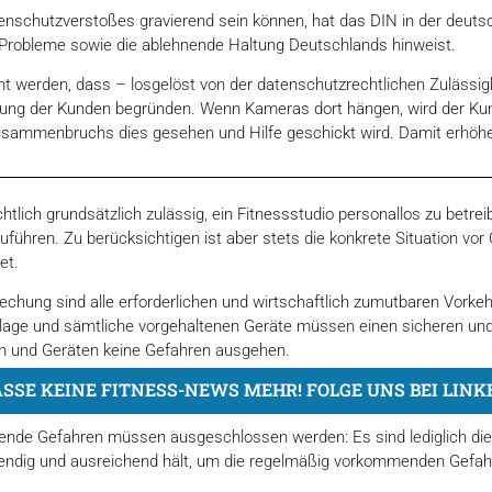
enschutzverstoßes gravierend sein können, hat das DIN in der deuts
e Probleme sowie die ablehnende Haltung Deutschlands hinweist.
ht werden, dass – losgelöst von der datenschutzrechtlichen Zuläss
ung der Kunden begründen. Wenn Kameras dort hängen, wird der Kund
Zusammenbruchs dies gesehen und Hilfe geschickt wird. Damit erhöh
chtlich grundsätzlich zulässig, ein Fitnessstudio personallos zu betr
uführen. Zu berücksichtigen ist aber stets die konkrete Situation vor 
et.
chung sind alle erforderlichen und wirtschaftlich zumutbaren Vorkehr
lage und sämtliche vorgehaltenen Geräte müssen einen sicheren und
en und Geräten keine Gefahren ausgehen.
SSE KEINE FITNESS-NEWS MEHR! FOLGE UNS BEI LINK
gende Gefahren müssen ausgeschlossen werden: Es sind lediglich die
twendig und ausreichend hält, um die regelmäßig vorkommenden Gefah