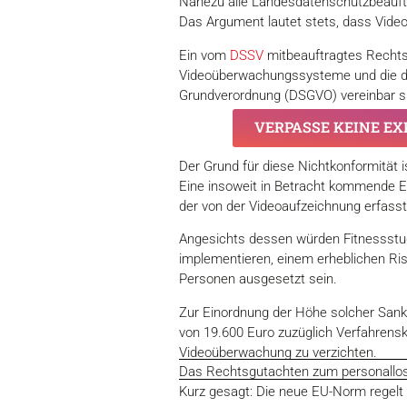
Nahezu alle Landesdatenschutzbeauftr
Das Argument lautet stets, dass Video
Ein vom
DSSV
mitbeauftragtes Rechts
Videoüberwachungssysteme und die da
Grundverordnung (DSGVO) vereinbar s
VERPASSE KEINE EX
Der Grund für diese Nichtkonformität 
Eine insoweit in Betracht kommende Einw
der von der Videoaufzeichnung erfass
Angesichts dessen würden Fitnessstud
implementieren, einem erheblichen Ri
Personen ausgesetzt sein.
Zur Einordnung der Höhe solcher Sank
von 19.600 Euro zuzüglich Verfahrensk
Videoüberwachung zu verzichten.
Das Rechtsgutachten zum personallos
Kurz gesagt: Die neue EU-Norm regelt