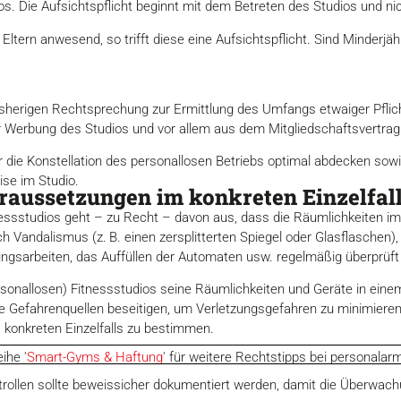
os. Die Aufsichtspflicht beginnt mit dem Betreten des Studios und ni
 Eltern anwesend, so trifft diese eine Aufsichtspflicht. Sind Minderjä
isherigen Rechtsprechung zur Ermittlung des Umfangs etwaiger Pflic
er Werbung des Studios und vor allem aus dem Mitgliedschaftsvertrag 
er die Konstellation des personallosen Betriebs optimal abdecken so
se im Studio.
raussetzungen im konkreten Einzelfal
essstudios geht – zu Recht – davon aus, dass die Räumlichkeiten im
Vandalismus (z. B. einen zersplitterten Spiegel oder Glasflaschen), U
gungsarbeiten, das Auffüllen der Automaten usw. regelmäßig überprüf
rsonallosen) Fitnessstudios seine Räumlichkeiten und Geräte in ein
 Gefahrenquellen beseitigen, um Verletzungsgefahren zu minimieren. 
 konkreten Einzelfalls zu bestimmen.
ihe '
Smart-Gyms & Haftung
' für weitere Rechtstipps bei personalar
ollen sollte beweissicher dokumentiert werden, damit die Überwachung