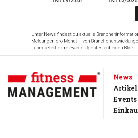
Mi 01/2020
fMi 04/2026
fMi 03/2026
Unter News findest du aktuelle Brancheninformatio
Meldungen pro Monat – von Branchenentwicklungen ü
Team liefert dir relevante Updates auf einen Blick.
News
Artikel
Events
Einkau