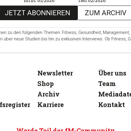
mfhc 01/2026
fMi 02/2026
JETZT ABONNIEREN
ZUM ARCHIV
nen zu den folgenden Themen: Fitness, Gesundheit, Management, Ma
ber neue Studien bis hin zu exklusiven Interviews. Ob Fitness, Ge
Newsletter
Über uns
Shop
Team
Archiv
Mediadat
fsregister
Karriere
Kontakt
Werde Teil der fM-Community