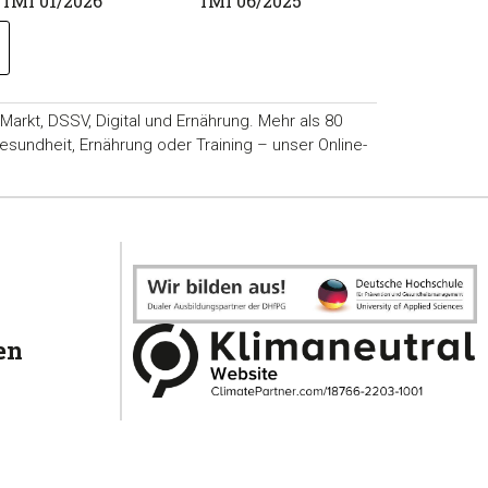
fMi 01/2026
fMi 06/2025
mfhc 02/20
rkt, DSSV, Digital und Ernährung. Mehr als 80
sundheit, Ernährung oder Training – unser Online-
en