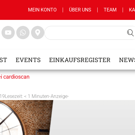
MEIN KONTO
ÜBER UNS
TEAM
KA
ST
EVENTS
EINKAUFSREGISTER
NEW
i cardioscan
019
Lesezeit:
< 1
Minuten
-Anzeige-