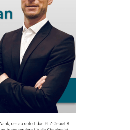
Wank, der ab sofort das PLZ-Gebiet 8
he, insbesondere für die Checkpoint-