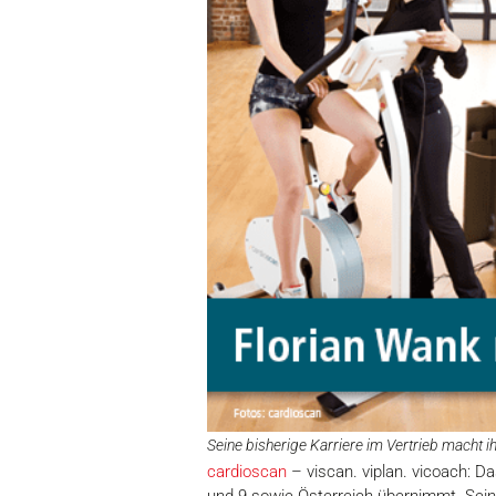
Seine bisherige Karriere im Vertrieb macht 
cardioscan
– viscan. viplan. vicoach: D
und 9 sowie Österreich übernimmt. Seine