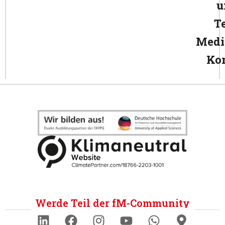
u
T
Medi
Ko
Werde Teil der fM-Community