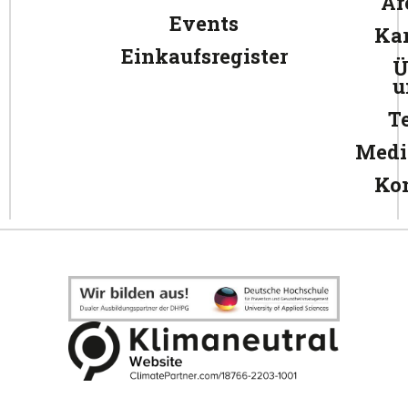
Ar
Events
Kar
Einkaufsregister
Ü
u
T
Medi
Ko