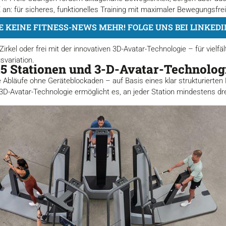
 an: für sicheres, funktionelles Training mit maximaler Bewegungsfrei
E KEINE FITNESS-NEWS MEHR! FOLGE UNS BEI LINKEDI
Zirkel oder frei mit der innovativen 3D-Avatar-Technologie – für vielfäl
svariation.
15 Stationen und 3-D-Avatar-Technolog
ge Abläufe ohne Geräteblockaden – auf Basis eines klar strukturierte
e 3D-Avatar-Technologie ermöglicht es, an jeder Station mindestens d