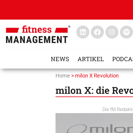
NEWS
ARTIKEL
PODCA
Home
>
milon X Revolution
milon X: die Rev
Die fM Redakt