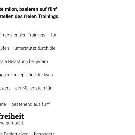
te milon, basieren auf fünf
eilen des freien Trainings.
idimensionalen Trainings – für
ufen – unterstützt durch die
male Belastung bei jedem
uppenkonzept für effektives
iert – ein Meilenstein für
serie – bestehend aus fünf
reiheit
ung gemacht.
ch Fehlerrisiken – besonders