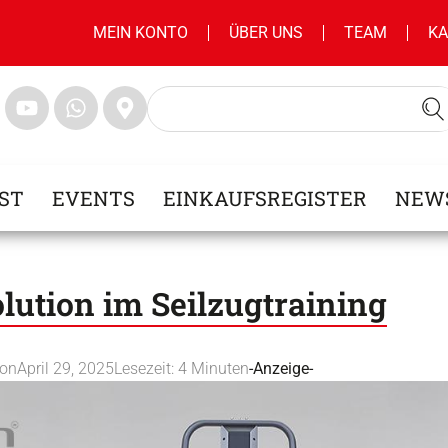
MEIN KONTO
ÜBER UNS
TEAM
KA
ST
EVENTS
EINKAUFSREGISTER
NEW
olution im Seilzugtraining
ion
April 29, 2025
Lesezeit:
4
Minuten
-Anzeige-